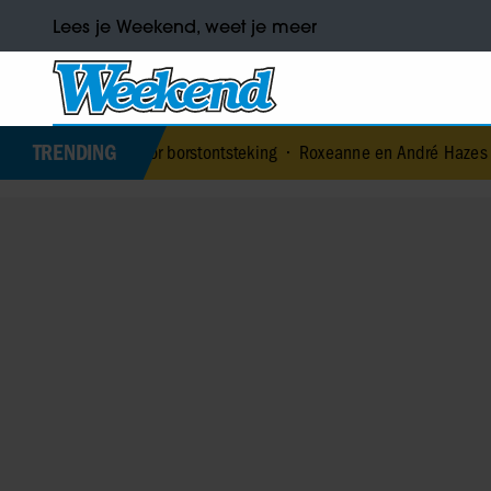
Lees je Weekend, weet je meer
TRENDING
 door borstontsteking
•
Roxeanne en André Hazes denken terug aan ‘k