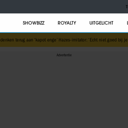
T
SHOWBIZZ
ROYALTY
UITGELICHT
apot enge’ Hazes-imitator: ‘Echt niet goed bij je paasei’
•
IJzige 