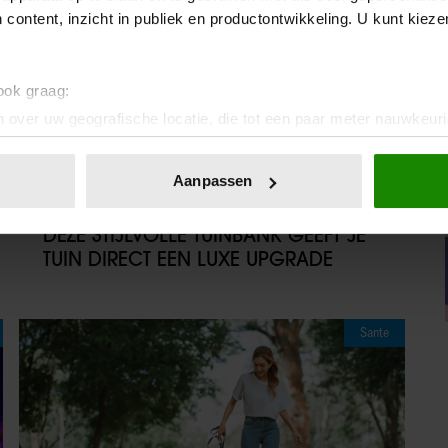
 content, inzicht in publiek en productontwikkeling. U kunt kiez
 ook graag:
 over uw geografische locatie, die tot een paar meter nauwkeuri
eren door het actief te scannen op specifieke eigenschappen (fing
onlijke gegevens worden verwerkt en stel uw voorkeuren in he
06/08/2026
Aanpassen
jzigen of intrekken in de Cookieverklaring.
GEEN PLEK VOOR EEN LOUNGESET?
DEZE STIJLVOLLE TUINBANK GEEFT JE
ent en advertenties te personaliseren, om functies voor social
TUIN DIRECT EEN LUXE UPGRADE
. Ook delen we informatie over uw gebruik van onze site met on
e. Deze partners kunnen deze gegevens combineren met andere i
erzameld op basis van uw gebruik van hun services. U gaat akk
Sante