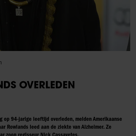
n
NDS OVERLEDEN
 op 94-jarige leeftijd overleden, melden Amerikaanse
r Rowlands leed aan de ziekte van Alzheimer. Ze
aar zoon regisseur Nick Cassavetes.