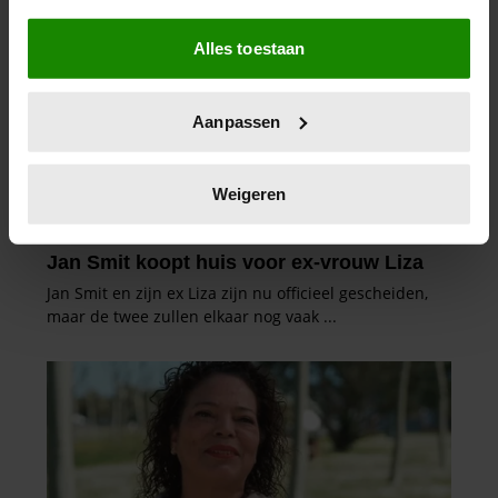
Als u het toestaat, willen we ook graag:
Alles toestaan
Informatie verzamelen over uw geografische
locatie, die tot een paar meter nauwkeurig kan zijn
Uw apparaat identificeren door het actief te
Aanpassen
scannen op specifieke eigenschappen (fingerprinting)
Lees meer over hoe uw persoonlijke gegevens worden
verwerkt en stel uw voorkeuren in het
detailgedeelte
in.
Weigeren
U kunt uw toestemming op elk moment wijzigen of
intrekken in de Cookieverklaring.
We gebruiken cookies om content en advertenties te
personaliseren, om functies voor social media te bieden
en om ons websiteverkeer te analyseren. Ook delen we
informatie over uw gebruik van onze site met onze
partners voor social media, adverteren en analyse. Deze
partners kunnen deze gegevens combineren met andere
informatie die u aan ze heeft verstrekt of die ze hebben
verzameld op basis van uw gebruik van hun services. U