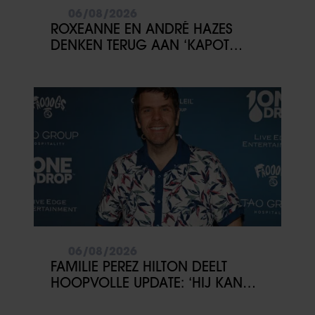
06/08/2026
ROXEANNE EN ANDRÉ HAZES
DENKEN TERUG AAN ‘KAPOT
ENGE’ HAZES-IMITATOR: ‘ECHT
NIET GOED BIJ JE PAASEI’
06/08/2026
FAMILIE PEREZ HILTON DEELT
HOOPVOLLE UPDATE: ‘HIJ KAN
COMMUNICEREN’