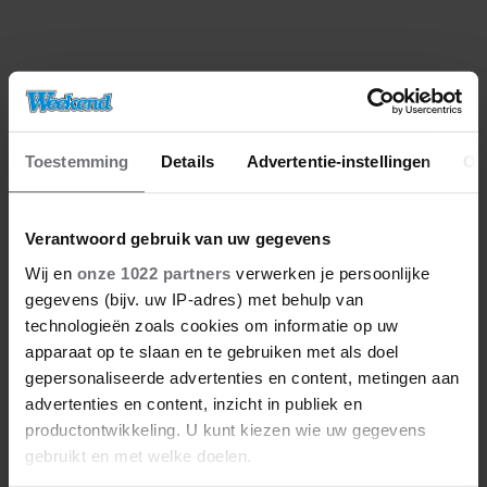
Toestemming
Details
Advertentie-instellingen
Ov
Verantwoord gebruik van uw gegevens
Wij en
onze 1022 partners
verwerken je persoonlijke
gegevens (bijv. uw IP-adres) met behulp van
technologieën zoals cookies om informatie op uw
apparaat op te slaan en te gebruiken met als doel
gepersonaliseerde advertenties en content, metingen aan
advertenties en content, inzicht in publiek en
productontwikkeling. U kunt kiezen wie uw gegevens
gebruikt en met welke doelen.