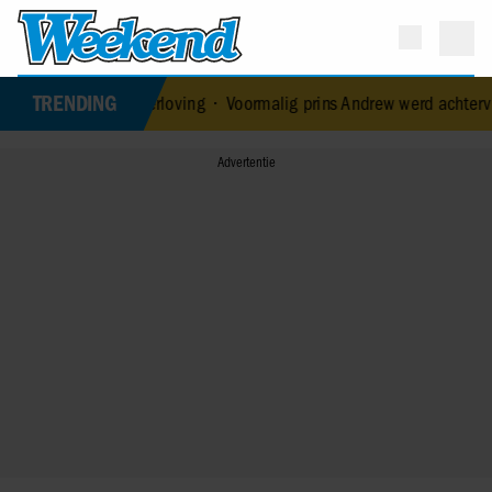
TRENDING
oken verloving
•
Voormalig prins Andrew werd achtervolgd door ver