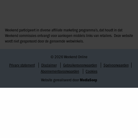
Weekend participeert in diverse affiliate marketing programma’s, dat houdt in dat
Weekend commissies ontvangt voor aankopen middels links van retailers. Deze website
wordt niet gesponsord door de genoemde webwinkels.
© 2026 Weekend Online
Privacy statement
Disclaimer
Gebruikersvoorwaarden
Spelvoorwaarden
Abonnementsvoorwaarden
Cookies
Website gerealiseerd door
MediaSoep