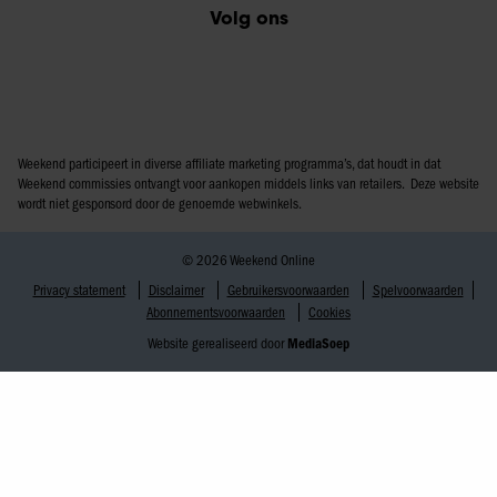
Volg ons
Weekend participeert in diverse affiliate marketing programma’s, dat houdt in dat
Weekend commissies ontvangt voor aankopen middels links van retailers. Deze website
wordt niet gesponsord door de genoemde webwinkels.
© 2026 Weekend Online
Privacy statement
Disclaimer
Gebruikersvoorwaarden
Spelvoorwaarden
Abonnementsvoorwaarden
Cookies
Website gerealiseerd door
MediaSoep