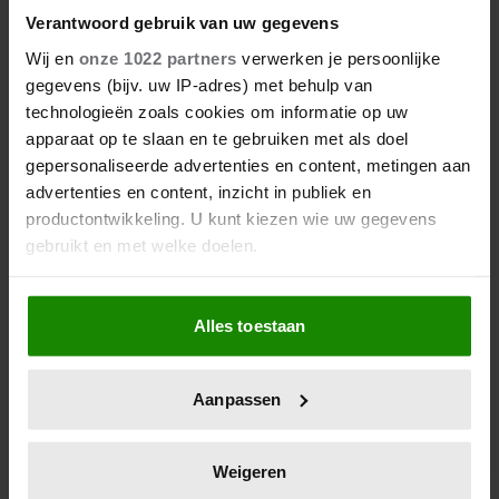
Verantwoord gebruik van uw gegevens
Wij en
onze 1022 partners
verwerken je persoonlijke
gegevens (bijv. uw IP-adres) met behulp van
technologieën zoals cookies om informatie op uw
apparaat op te slaan en te gebruiken met als doel
gepersonaliseerde advertenties en content, metingen aan
advertenties en content, inzicht in publiek en
productontwikkeling. U kunt kiezen wie uw gegevens
gebruikt en met welke doelen.
Als u het toestaat, willen we ook graag:
Alles toestaan
Informatie verzamelen over uw geografische
locatie, die tot een paar meter nauwkeurig kan zijn
Uw apparaat identificeren door het actief te
Aanpassen
scannen op specifieke eigenschappen (fingerprinting)
Lees meer over hoe uw persoonlijke gegevens worden
verwerkt en stel uw voorkeuren in het
detailgedeelte
in.
Weigeren
U kunt uw toestemming op elk moment wijzigen of