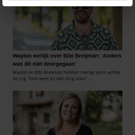
intrekken in de Cookieverklaring.
We gebruiken cookies om content en advertenties te
personaliseren, om functies voor social media te bieden
en om ons websiteverkeer te analyseren. Ook delen we
informatie over uw gebruik van onze site met onze
partners voor social media, adverteren en analyse. Deze
partners kunnen deze gegevens combineren met andere
informatie die u aan ze heeft verstrekt of die ze hebben
verzameld op basis van uw gebruik van hun services. U
gaat akkoord met onze cookies als u onze website blijft
gebruiken.