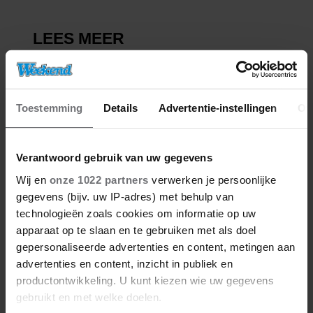
Toestemming
Details
Advertentie-instellingen
Ov
Verantwoord gebruik van uw gegevens
Wij en
onze 1022 partners
verwerken je persoonlijke
gegevens (bijv. uw IP-adres) met behulp van
technologieën zoals cookies om informatie op uw
apparaat op te slaan en te gebruiken met als doel
gepersonaliseerde advertenties en content, metingen aan
advertenties en content, inzicht in publiek en
productontwikkeling. U kunt kiezen wie uw gegevens
gebruikt en met welke doelen.