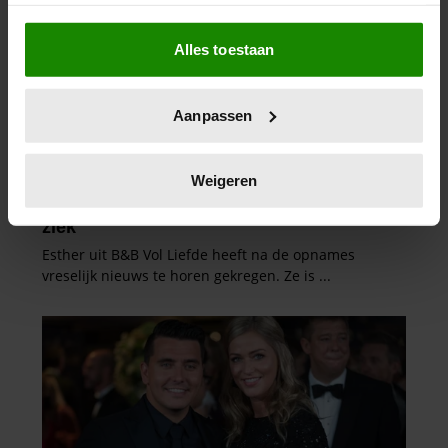
Als u het toestaat, willen we ook graag:
Alles toestaan
Informatie verzamelen over uw geografische
locatie, die tot een paar meter nauwkeurig kan zijn
Uw apparaat identificeren door het actief te
Aanpassen
scannen op specifieke eigenschappen (fingerprinting)
Lees meer over hoe uw persoonlijke gegevens worden
verwerkt en stel uw voorkeuren in het
detailgedeelte
in.
Weigeren
U kunt uw toestemming op elk moment wijzigen of
intrekken in de Cookieverklaring.
We gebruiken cookies om content en advertenties te
personaliseren, om functies voor social media te bieden
en om ons websiteverkeer te analyseren. Ook delen we
informatie over uw gebruik van onze site met onze
partners voor social media, adverteren en analyse. Deze
partners kunnen deze gegevens combineren met andere
informatie die u aan ze heeft verstrekt of die ze hebben
verzameld op basis van uw gebruik van hun services. U