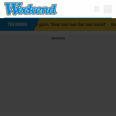
TRENDING
ul voor gezin: ‘Meer voor over dan voor mezelf’
•
De vakantiebeste