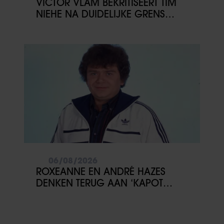
VICTOR VLAM BEKRITISEERT TIM
NIEHE NA DUIDELIJKE GRENS
OVER VADER IVO: ‘EEN BEETJE
ONSYMPATHIEK’
06/08/2026
ROXEANNE EN ANDRÉ HAZES
DENKEN TERUG AAN ‘KAPOT
ENGE’ HAZES-IMITATOR: ‘ECHT
NIET GOED BIJ JE PAASEI’