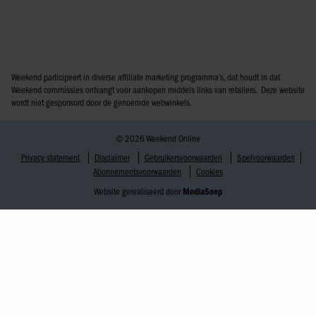
Weekend participeert in diverse affiliate marketing programma’s, dat houdt in dat
Weekend commissies ontvangt voor aankopen middels links van retailers. Deze website
wordt niet gesponsord door de genoemde webwinkels.
© 2026 Weekend Online
Privacy statement
Disclaimer
Gebruikersvoorwaarden
Spelvoorwaarden
Abonnementsvoorwaarden
Cookies
Website gerealiseerd door
MediaSoep