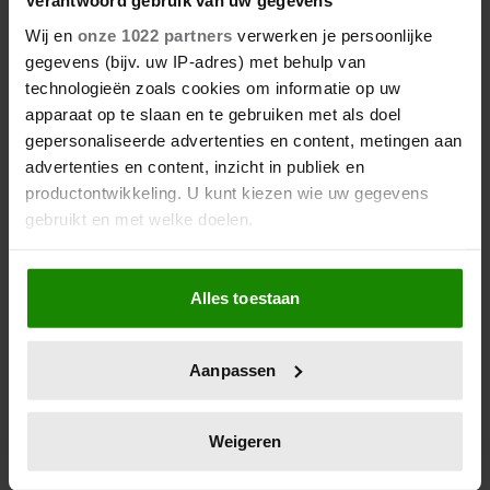
Verantwoord gebruik van uw gegevens
Wij en
onze 1022 partners
verwerken je persoonlijke
gegevens (bijv. uw IP-adres) met behulp van
technologieën zoals cookies om informatie op uw
apparaat op te slaan en te gebruiken met als doel
gepersonaliseerde advertenties en content, metingen aan
advertenties en content, inzicht in publiek en
productontwikkeling. U kunt kiezen wie uw gegevens
gebruikt en met welke doelen.
Als u het toestaat, willen we ook graag:
Alles toestaan
Informatie verzamelen over uw geografische
locatie, die tot een paar meter nauwkeurig kan zijn
Uw apparaat identificeren door het actief te
Aanpassen
scannen op specifieke eigenschappen (fingerprinting)
Lees meer over hoe uw persoonlijke gegevens worden
verwerkt en stel uw voorkeuren in het
detailgedeelte
in.
Weigeren
U kunt uw toestemming op elk moment wijzigen of
intrekken in de Cookieverklaring.