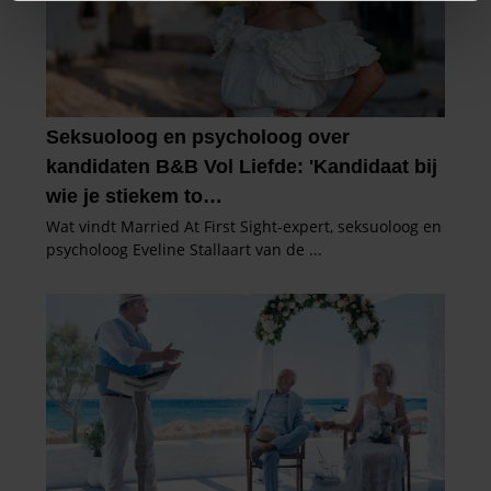
We gebruiken cookies om content en advertenties te
personaliseren, om functies voor social media te bieden
en om ons websiteverkeer te analyseren. Ook delen we
informatie over uw gebruik van onze site met onze
partners voor social media, adverteren en analyse. Deze
partners kunnen deze gegevens combineren met andere
informatie die u aan ze heeft verstrekt of die ze hebben
verzameld op basis van uw gebruik van hun services. U
gaat akkoord met onze cookies als u onze website blijft
gebruiken.