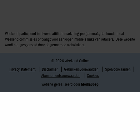
Weekend participeert in diverse affiliate marketing programma’s, dat houdt in dat
Weekend commissies ontvangt voor aankopen middels links van retailers. Deze website
wordt niet gesponsord door de genoemde webwinkels.
© 2026 Weekend Online
Privacy statement
Disclaimer
Gebruikersvoorwaarden
Spelvoorwaarden
Abonnementsvoorwaarden
Cookies
Website gerealiseerd door
MediaSoep