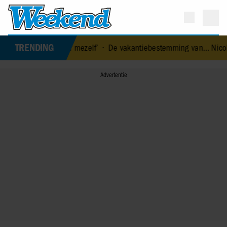
TRENDING
an voor mezelf’
•
De vakantiebestemming van… Nicolette van Dam