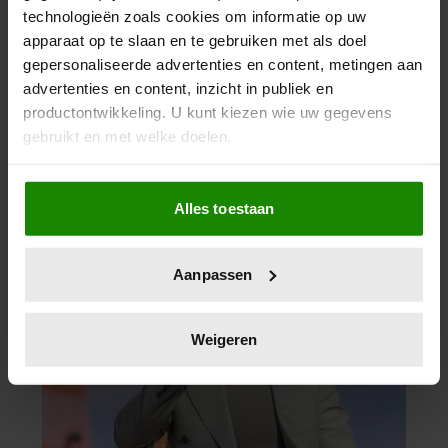
technologieën zoals cookies om informatie op uw
apparaat op te slaan en te gebruiken met als doel
gepersonaliseerde advertenties en content, metingen aan
advertenties en content, inzicht in publiek en
productontwikkeling. U kunt kiezen wie uw gegevens
gebruikt en met welke doelen.
Als u het toestaat, willen we ook graag:
Alles toestaan
Informatie verzamelen over uw geografische
locatie, die tot een paar meter nauwkeurig kan zijn
Uw apparaat identificeren door het actief te
Aanpassen
scannen op specifieke eigenschappen (fingerprinting)
Lees meer over hoe uw persoonlijke gegevens worden
verwerkt en stel uw voorkeuren in het
detailgedeelte
in.
Weigeren
U kunt uw toestemming op elk moment wijzigen of
intrekken in de Cookieverklaring.
We gebruiken cookies om content en advertenties te