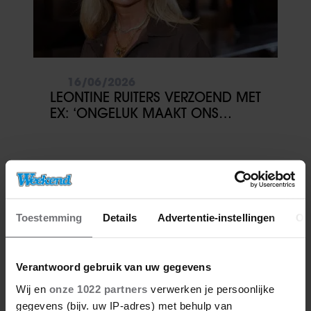
16/06/2026
LEONTINE RUITERS VERZOEND MET
EX: ‘ONGELUK MAAKT ONS
CLOSER’
Toestemming
Details
Advertentie-instellingen
Ov
Verantwoord gebruik van uw gegevens
Wij en
onze 1022 partners
verwerken je persoonlijke
gegevens (bijv. uw IP-adres) met behulp van