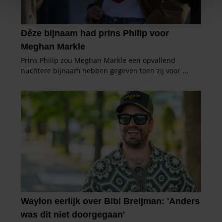
We gebruiken cookies om content en advertenties te
personaliseren, om functies voor social media te bieden
en om ons websiteverkeer te analyseren. Ook delen we
informatie over uw gebruik van onze site met onze
partners voor social media, adverteren en analyse. Deze
partners kunnen deze gegevens combineren met andere
informatie die u aan ze heeft verstrekt of die ze hebben
verzameld op basis van uw gebruik van hun services. U
gaat akkoord met onze cookies als u onze website blijft
gebruiken.