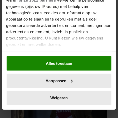
gegevens (bijv. uw IP-adres) met behulp van
technologieën zoals cookies om informatie op uw
apparaat op te slaan en te gebruiken met als doel
gepersonaliseerde advertenties en content, metingen aan
advertenties en content, inzicht in publiek en
productontwikkeling. U kunt kiezen wie uw gegevens
gebruikt en met welke doelen.
Als u het toestaat, willen we ook graag:
Alles toestaan
Informatie verzamelen over uw geografische
locatie, die tot een paar meter nauwkeurig kan zijn
Uw apparaat identificeren door het actief te
Aanpassen
scannen op specifieke eigenschappen (fingerprinting)
Lees meer over hoe uw persoonlijke gegevens worden
verwerkt en stel uw voorkeuren in het
detailgedeelte
in.
Weigeren
U kunt uw toestemming op elk moment wijzigen of
intrekken in de Cookieverklaring.