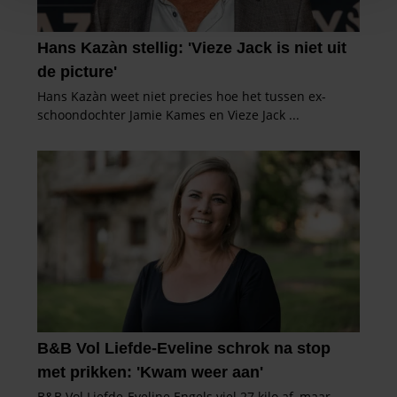
personaliseren, om functies voor social media te bieden
en om ons websiteverkeer te analyseren. Ook delen we
informatie over uw gebruik van onze site met onze
partners voor social media, adverteren en analyse. Deze
partners kunnen deze gegevens combineren met andere
informatie die u aan ze heeft verstrekt of die ze hebben
verzameld op basis van uw gebruik van hun services. U
gaat akkoord met onze cookies als u onze website blijft
gebruiken.