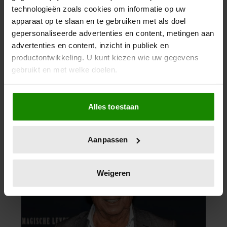
technologieën zoals cookies om informatie op uw
apparaat op te slaan en te gebruiken met als doel
gepersonaliseerde advertenties en content, metingen aan
advertenties en content, inzicht in publiek en
productontwikkeling. U kunt kiezen wie uw gegevens
gebruikt en met welke doelen.
Als u het toestaat, willen we ook graag:
Alles toestaan
Informatie verzamelen over uw geografische
locatie, die tot een paar meter nauwkeurig kan zijn
Uw apparaat identificeren door het actief te
Aanpassen
scannen op specifieke eigenschappen (fingerprinting)
Lees meer over hoe uw persoonlijke gegevens worden
verwerkt en stel uw voorkeuren in het
detailgedeelte
in.
Weigeren
U kunt uw toestemming op elk moment wijzigen of
intrekken in de Cookieverklaring.
We gebruiken cookies om content en advertenties te