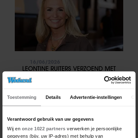
16/06/2026
LEONTINE RUITERS VERZOEND MET
EX: ‘ONGELUK MAAKT ONS
CLOSER’
Toestemming
Details
Advertentie-instellingen
Ov
Verantwoord gebruik van uw gegevens
Wij en
onze 1022 partners
verwerken je persoonlijke
gegevens (bijv. uw IP-adres) met behulp van