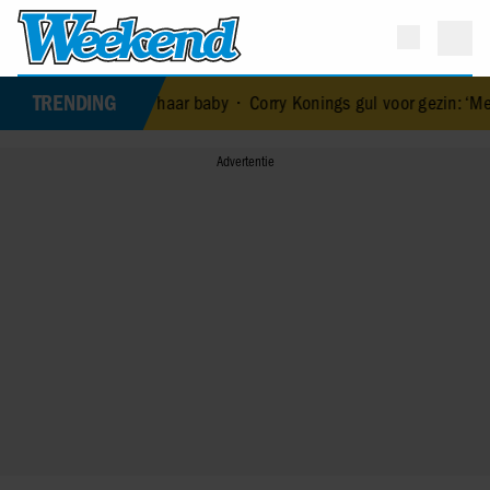
TRENDING
ood van haar baby
•
Corry Konings gul voor gezin: ‘Meer voor over da