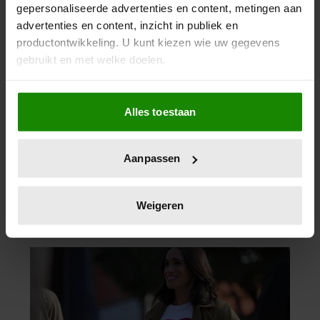
gepersonaliseerde advertenties en content, metingen aan
advertenties en content, inzicht in publiek en
productontwikkeling. U kunt kiezen wie uw gegevens
gebruikt en met welke doelen.
Als u het toestaat, willen we ook graag:
Alles toestaan
Informatie verzamelen over uw geografische
locatie, die tot een paar meter nauwkeurig kan zijn
Uw apparaat identificeren door het actief te
Aanpassen
scannen op specifieke eigenschappen (fingerprinting)
Lees meer over hoe uw persoonlijke gegevens worden
verwerkt en stel uw voorkeuren in het
detailgedeelte
in.
Weigeren
U kunt uw toestemming op elk moment wijzigen of
intrekken in de Cookieverklaring.
We gebruiken cookies om content en advertenties te
personaliseren, om functies voor social media te bieden
en om ons websiteverkeer te analyseren. Ook delen we