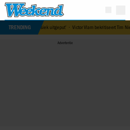
TRENDING
 en fysiek uitgeput’
•
Victor Vlam bekritiseert Tim Niehe na duideli