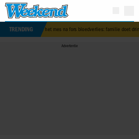
TRENDING
 onder het mes na fors bloedverlies: familie doet dringende oproep