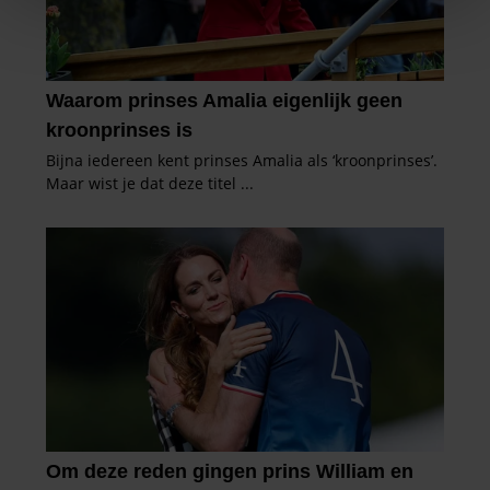
We gebruiken cookies om content en advertenties te
personaliseren, om functies voor social media te bieden
en om ons websiteverkeer te analyseren. Ook delen we
informatie over uw gebruik van onze site met onze
partners voor social media, adverteren en analyse. Deze
partners kunnen deze gegevens combineren met andere
informatie die u aan ze heeft verstrekt of die ze hebben
verzameld op basis van uw gebruik van hun services. U
gaat akkoord met onze cookies als u onze website blijft
gebruiken.