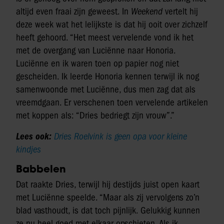
altijd even fraai zijn geweest. In
Weekend
vertelt hij
deze week wat het lelijkste is dat hij ooit over zichzelf
heeft gehoord. “Het meest vervelende vond ik het
met de overgang van Luciënne naar Honoria.
Luciënne en ik waren toen op papier nog niet
gescheiden. Ik leerde Honoria kennen terwijl ik nog
samenwoonde met Luciënne, dus men zag dat als
vreemdgaan. Er verschenen toen vervelende artikelen
met koppen als: “Dries bedriegt zijn vrouw”.”
Lees ook:
Dries Roelvink is geen opa voor kleine
kindjes
Babbelen
Dat raakte Dries, terwijl hij destijds juist open kaart
met Luciënne speelde. “Maar als zij vervolgens zo’n
blad vasthoudt, is dat toch pijnlijk. Gelukkig kunnen
ze nu heel goed met elkaar opschieten. Als ik