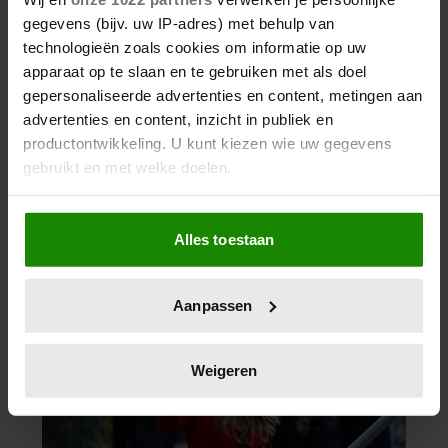
gegevens (bijv. uw IP-adres) met behulp van
technologieën zoals cookies om informatie op uw
apparaat op te slaan en te gebruiken met als doel
gepersonaliseerde advertenties en content, metingen aan
advertenties en content, inzicht in publiek en
productontwikkeling. U kunt kiezen wie uw gegevens
gebruikt en met welke doelen.
Als u het toestaat, willen we ook graag:
Alles toestaan
Informatie verzamelen over uw geografische
locatie, die tot een paar meter nauwkeurig kan zijn
Uw apparaat identificeren door het actief te
Aanpassen
scannen op specifieke eigenschappen (fingerprinting)
Lees meer over hoe uw persoonlijke gegevens worden
verwerkt en stel uw voorkeuren in het
detailgedeelte
in.
Weigeren
U kunt uw toestemming op elk moment wijzigen of
intrekken in de Cookieverklaring.