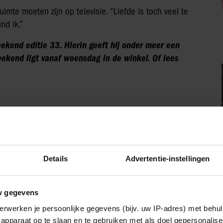
uimte moeten zijn op televisie. “Liefde is toch veel te
nd ik.”
ekend editie 33. Hierin geeft hij onder meer een
eekend ligt vanaf woensdag in de winkel. Of lees
IA!
Details
Advertentie-instellingen
Vriendin
w gegevens
erwerken je persoonlijke gegevens (bijv. uw IP-adres) met behul
apparaat op te slaan en te gebruiken met als doel gepersonalise