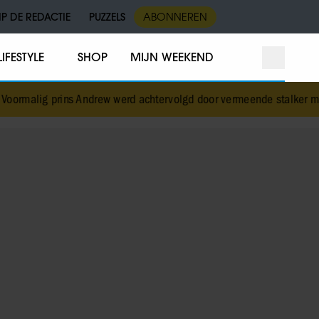
IP DE REDACTIE
PUZZELS
ABONNEREN
LIFESTYLE
SHOP
MIJN WEEKEND
 Andrew werd achtervolgd door vermeende stalker met bivakmuts
•