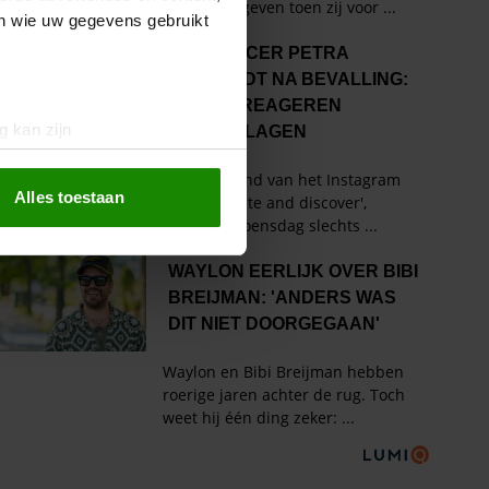
en wie uw gegevens gebruikt
g kan zijn
erprinting)
t
detailgedeelte
in. U kunt uw
Alles toestaan
 media te bieden en om ons
ze partners voor social
nformatie die u aan ze heeft
oord met onze cookies als u