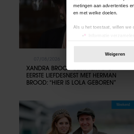
metingen aan advertenties en
en met welke doelen.
Als u het toestaat, willen we
Informatie verzamelen
Uw apparaat identific
Lees meer over hoe uw perso
Weigeren
toestemming op elk moment wi
07/08/2026
XANDRA BROOD BLIKT TERUG OP
We gebruiken cookies om cont
EERSTE LIEFDESNEST MET HERMAN
websiteverkeer te analyseren
BROOD: “HIER IS LOLA GEBOREN”
media, adverteren en analys
verstrekt of die ze hebben v
onze website blijft gebruiken.
Weekend