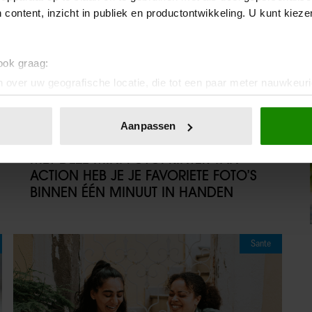
 content, inzicht in publiek en productontwikkeling. U kunt kiez
 ook graag:
 over uw geografische locatie, die tot een paar meter nauwkeuri
eren door het actief te scannen op specifieke eigenschappen (fing
onlijke gegevens worden verwerkt en stel uw voorkeuren in he
Aanpassen
jzigen of intrekken in de Cookieverklaring.
07/08/2026
MET DEZE MINI FOTOPRINTER VAN
ent en advertenties te personaliseren, om functies voor social
ACTION HEB JE JE FAVORIETE FOTO’S
. Ook delen we informatie over uw gebruik van onze site met on
BINNEN ÉÉN MINUUT IN HANDEN
e. Deze partners kunnen deze gegevens combineren met andere i
erzameld op basis van uw gebruik van hun services. U gaat akk
Sante