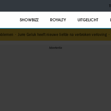
T
SHOWBIZZ
ROYALTY
UITGELICHT
 Geluk heeft nieuwe liefde na verbroken verloving
•
Voormalig prins