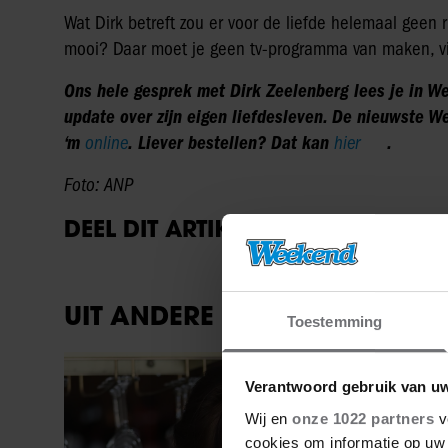
Wat Dirk betreft zou er voor de liefde helemaal geen r
mooi? Daar moet je geen tv-programma van maken, vi
Ons hele gesprek met Dirk Zeelenberg lees je in We
update over zijn eigen liefdesleven. De nieuwste W
‘m
online
. Liever bestellen? Dat kan
hier
.
Foto: ANP
DEEL DIT ARTIKEL OP SOCIAL MED
UIT ANDERE MEDIA
Toestemming
Party
Verantwoord gebruik van u
Wij en
onze 1022 partners
v
cookies om informatie op uw 