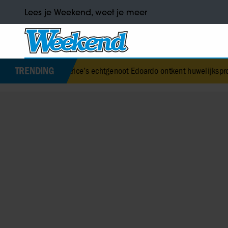
Lees je Weekend, weet je meer
TRENDING
 Beatrice’s echtgenoot Edoardo ontkent huwelijksproblemen
•
Jurre