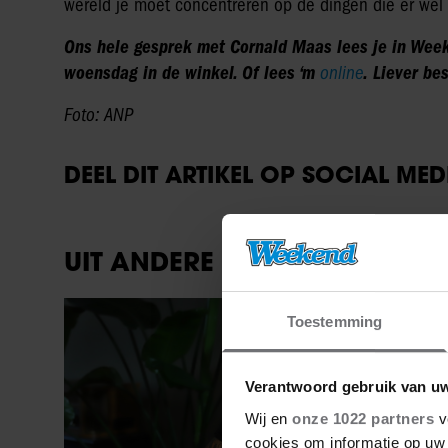
wereld je moet concentreren op de dingen die er wél t
Ons hele gesprek met Cornald Maas lees je in Week
woensdag in de winkel. Of lees ‘m
online
. Liever be
Foto: ANP
DEEL DIT ARTIKEL OP SOCIAL MED
UIT ANDERE MEDIA
Party
Toestemming
Verantwoord gebruik van u
Wij en
onze 1022 partners
v
cookies om informatie op uw 