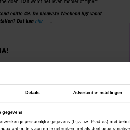
oe doen. Dan wordt het leven mooier of fijner.”
end editie 49. De nieuwste Weekend ligt vanaf
stellen? Dat kan
hier
.
IA!
Weekend
Details
Advertentie-instellingen
w gegevens
erwerken je persoonlijke gegevens (bijv. uw IP-adres) met behul
apparaat op te slaan en te gebruiken met als doel gepersonalise