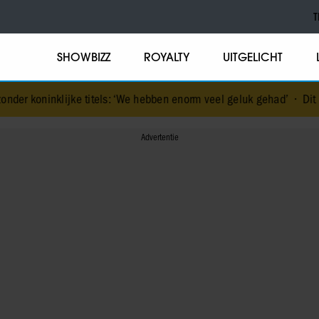
T
SHOWBIZZ
ROYALTY
UITGELICHT
jke titels: ‘We hebben enorm veel geluk gehad’
•
Dit was Elizabeth A