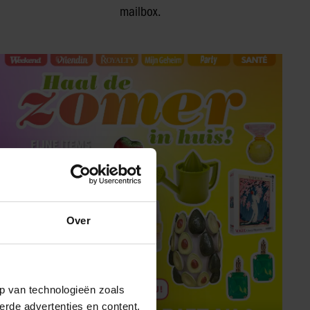
mailbox.
Over
p van technologieën zoals
erde advertenties en content,