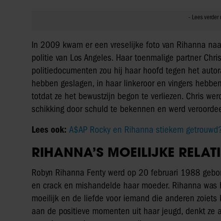
In 2009 kwam er een vreselijke foto van Rihanna naar
politie van Los Angeles. Haar toenmalige partner Chr
politiedocumenten zou hij haar hoofd tegen het autor
hebben geslagen, in haar linkeroor en vingers hebb
totdat ze het bewustzijn begon te verliezen. Chris we
schikking door schuld te bekennen en werd veroordeel
Lees ook:
A$AP Rocky en Rihanna stiekem getrouwd?
RIHANNA’S MOEILIJKE RELAT
Robyn Rihanna Fenty werd op 20 februari 1988 gebor
en crack en mishandelde haar moeder. Rihanna was hi
moeilijk en de liefde voor iemand die anderen zoiet
aan de positieve momenten uit haar jeugd, denkt ze al