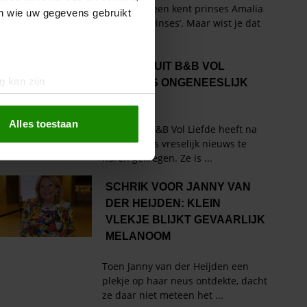
en wie uw gegevens gebruikt
g kan zijn
erprinting)
t
detailgedeelte
in. U kunt uw
Alles toestaan
 media te bieden en om ons
ze partners voor social
nformatie die u aan ze heeft
oord met onze cookies als u