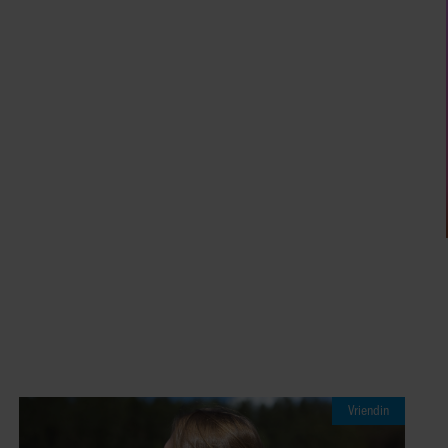
07/08/2026
SASKIA: ‘IK HOOR HEM OOK ZWAAR
ADEMEN. HET MAAKT ME GEK. IK WIL
DIE MAN.’
Party