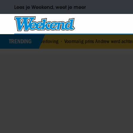
Lees je Weekend, weet je meer
TRENDING
roken verloving
•
Voormalig prins Andrew werd achtervolgd door ve