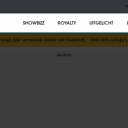
T
SHOWBIZZ
ROYALTY
UITGELICHT
rmeende stalker met bivakmuts
•
Oud-Idols collega’s en Jim en Jama