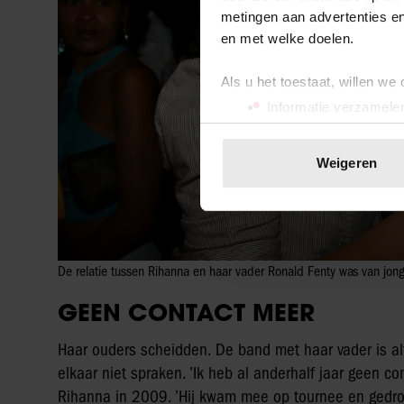
metingen aan advertenties en
en met welke doelen.
Als u het toestaat, willen we
Informatie verzamelen
Uw apparaat identific
Lees meer over hoe uw perso
Weigeren
toestemming op elk moment wi
We gebruiken cookies om cont
websiteverkeer te analyseren
media, adverteren en analys
De relatie tussen Rihanna en haar vader Ronald Fenty was van jongs
verstrekt of die ze hebben v
GEEN CONTACT MEER
onze website blijft gebruiken.
Haar ouders scheidden. De band met haar vader is alti
elkaar niet spraken. ’Ik heb al anderhalf jaar geen co
Rihanna in 2009. ’Hij kwam mee op tournee en gedro