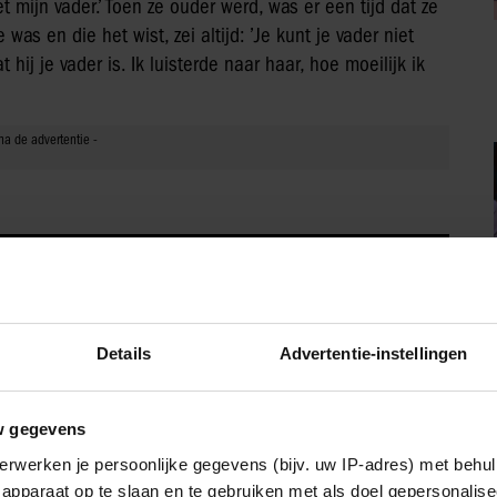
ijn vader.’ Toen ze ouder werd, was er een tijd dat ze
was en die het wist, zei altijd: ’Je kunt je vader niet
ij je vader is. Ik luisterde naar haar, hoe moeilijk ik
Details
Advertentie-instellingen
w gegevens
erwerken je persoonlijke gegevens (bijv. uw IP-adres) met behul
apparaat op te slaan en te gebruiken met als doel gepersonalise