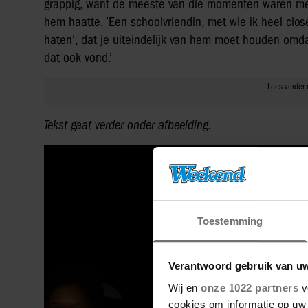
grappig, want de meeste van die momenten waren met m
hem haatte. ’Een schoolvriendin, met wie ik heel close 
haten’, dat je uiteindelijk van hem moet houden omdat h
dat ook vond.’
Tekst gaat verder onder afbeelding.
Toestemming
Verantwoord gebruik van u
Wij en
onze 1022 partners
v
cookies om informatie op uw 