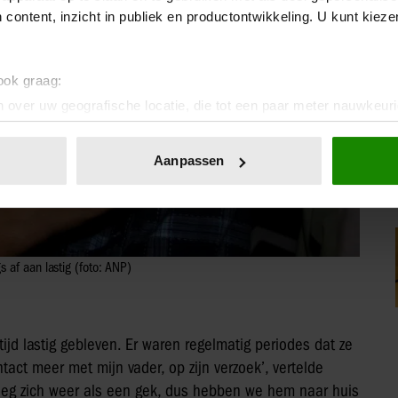
 content, inzicht in publiek en productontwikkeling. U kunt kiez
 ook graag:
 over uw geografische locatie, die tot een paar meter nauwkeuri
eren door het actief te scannen op specifieke eigenschappen (fing
onlijke gegevens worden verwerkt en stel uw voorkeuren in he
Aanpassen
jzigen of intrekken in de Cookieverklaring.
ent en advertenties te personaliseren, om functies voor social
. Ook delen we informatie over uw gebruik van onze site met on
e. Deze partners kunnen deze gegevens combineren met andere i
 af aan lastig (foto: ANP)
erzameld op basis van uw gebruik van hun services. U gaat akk
jd lastig gebleven. Er waren regelmatig periodes dat ze
ntact meer met mijn vader, op zijn verzoek’, vertelde
eg zich weer als een gek, dus hebben we hem naar huis