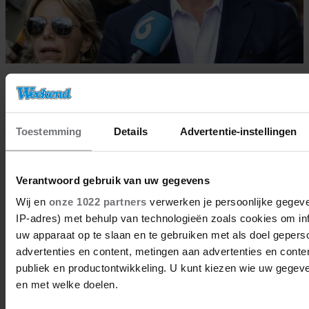
15/04/2024
THIJS RÖMER NA MAAND
GEVANGENIS WEER VRIJ
Toestemming
Details
Advertentie-instellingen
Verantwoord gebruik van uw gegevens
BN'ers
Wij en
onze 1022 partners
verwerken je persoonlijke gegeve
IP-adres) met behulp van technologieën zoals cookies om in
uw apparaat op te slaan en te gebruiken met als doel gepers
advertenties en content, metingen aan advertenties en content
publiek en productontwikkeling. U kunt kiezen wie uw gegev
en met welke doelen.