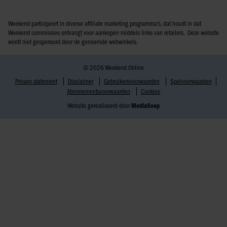
Weekend participeert in diverse affiliate marketing programma’s, dat houdt in dat
Weekend commissies ontvangt voor aankopen middels links van retailers. Deze website
wordt niet gesponsord door de genoemde webwinkels.
© 2026 Weekend Online
Privacy statement
Disclaimer
Gebruikersvoorwaarden
Spelvoorwaarden
Abonnementsvoorwaarden
Cookies
Website gerealiseerd door
MediaSoep