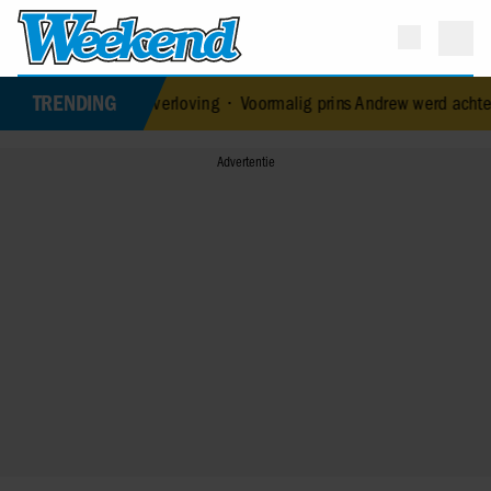
TRENDING
oken verloving
•
Voormalig prins Andrew werd achtervolgd door ver