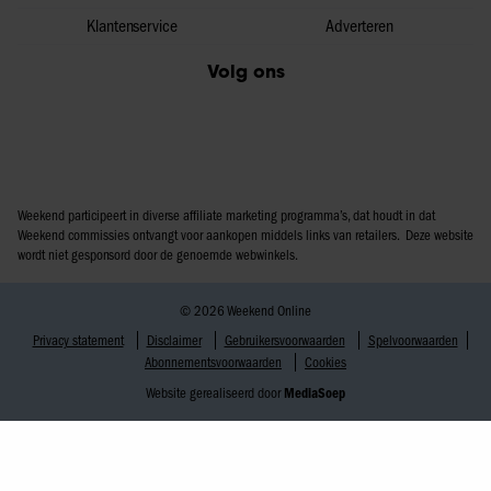
Klantenservice
Adverteren
Volg ons
Weekend participeert in diverse affiliate marketing programma’s, dat houdt in dat
Weekend commissies ontvangt voor aankopen middels links van retailers. Deze website
wordt niet gesponsord door de genoemde webwinkels.
© 2026 Weekend Online
Privacy statement
Disclaimer
Gebruikersvoorwaarden
Spelvoorwaarden
Abonnementsvoorwaarden
Cookies
Website gerealiseerd door
MediaSoep