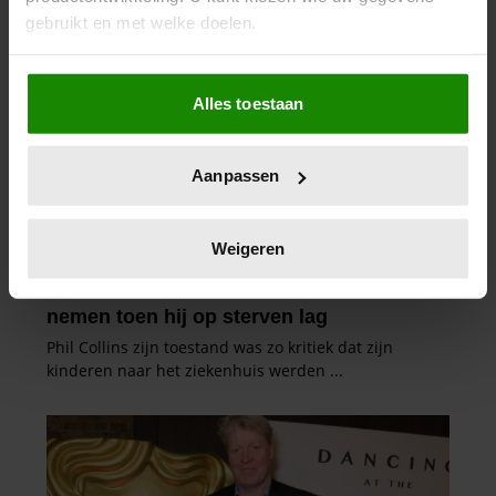
gebruikt en met welke doelen.
Als u het toestaat, willen we ook graag:
Alles toestaan
Informatie verzamelen over uw geografische
locatie, die tot een paar meter nauwkeurig kan zijn
Uw apparaat identificeren door het actief te
Aanpassen
scannen op specifieke eigenschappen (fingerprinting)
Lees meer over hoe uw persoonlijke gegevens worden
verwerkt en stel uw voorkeuren in het
detailgedeelte
in.
Weigeren
U kunt uw toestemming op elk moment wijzigen of
intrekken in de Cookieverklaring.
We gebruiken cookies om content en advertenties te
personaliseren, om functies voor social media te bieden
en om ons websiteverkeer te analyseren. Ook delen we
informatie over uw gebruik van onze site met onze
partners voor social media, adverteren en analyse. Deze
partners kunnen deze gegevens combineren met andere