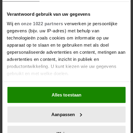
VERLOVING
Verantwoord gebruik van uw gegevens
Wij en
onze 1022 partners
verwerken je persoonlijke
gegevens (bijv. uw IP-adres) met behulp van
technologieën zoals cookies om informatie op uw
apparaat op te slaan en te gebruiken met als doel
gepersonaliseerde advertenties en content, metingen aan
advertenties en content, inzicht in publiek en
productontwikkeling. U kunt kiezen wie uw gegevens
gebruikt en met welke doelen.
Als u het toestaat, willen we ook graag:
Alles toestaan
Informatie verzamelen over uw geografische
locatie, die tot een paar meter nauwkeurig kan zijn
Uw apparaat identificeren door het actief te
Aanpassen
scannen op specifieke eigenschappen (fingerprinting)
Lees meer over hoe uw persoonlijke gegevens worden
verwerkt en stel uw voorkeuren in het
detailgedeelte
in.