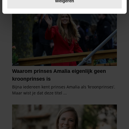
Weigeren
U kunt uw toestemming op elk moment wijzigen of
intrekken in de Cookieverklaring.
We gebruiken cookies om content en advertenties te
personaliseren, om functies voor social media te bieden
en om ons websiteverkeer te analyseren. Ook delen we
informatie over uw gebruik van onze site met onze
partners voor social media, adverteren en analyse. Deze
partners kunnen deze gegevens combineren met andere
informatie die u aan ze heeft verstrekt of die ze hebben
verzameld op basis van uw gebruik van hun services. U
gaat akkoord met onze cookies als u onze website blijft
gebruiken.