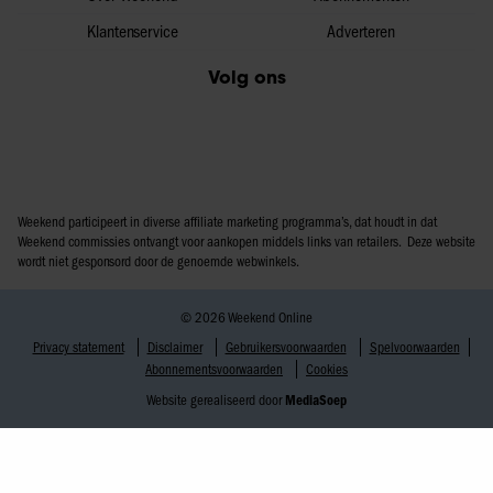
Klantenservice
Adverteren
Volg ons
Weekend participeert in diverse affiliate marketing programma’s, dat houdt in dat
Weekend commissies ontvangt voor aankopen middels links van retailers. Deze website
wordt niet gesponsord door de genoemde webwinkels.
© 2026 Weekend Online
Privacy statement
Disclaimer
Gebruikersvoorwaarden
Spelvoorwaarden
Abonnementsvoorwaarden
Cookies
Website gerealiseerd door
MediaSoep