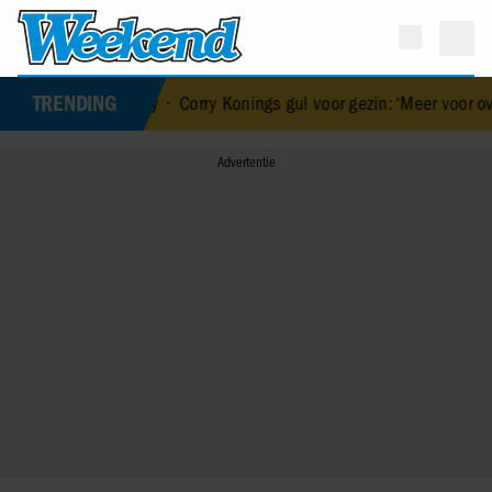
TRENDING
ar baby
•
Corry Konings gul voor gezin: ‘Meer voor over dan voor me