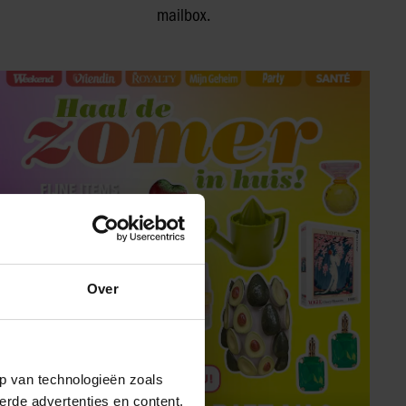
mailbox.
Over
p van technologieën zoals
erde advertenties en content,