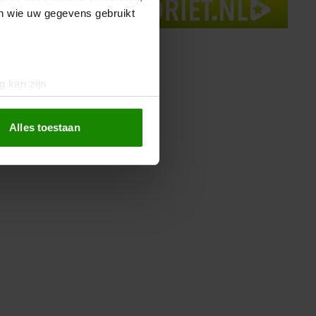
en wie uw gegevens gebruikt
g kan zijn
erprinting)
t
detailgedeelte
in. U kunt uw
Alles toestaan
 media te bieden en om ons
ze partners voor social
nformatie die u aan ze heeft
oord met onze cookies als u