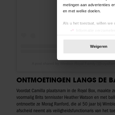
metingen aan advertenties en
en met welke doelen.
Als u het toestaat, willen we
Informatie verzamelen
Uw apparaat identific
Lees meer over hoe uw perso
Weigeren
toestemming op elk moment wi
We gebruiken cookies om cont
A post shared by Windsor Royal Family (@royalfam
websiteverkeer te analyseren
media, adverteren en analys
ONTMOETINGEN LANGS DE 
verstrekt of die ze hebben v
onze website blijft gebruiken.
Voordat Camilla plaatsnam in de Royal Box, maakte ze
voormalig Brits tennisster Heather Watson en met bal
ontmoette ze Morag Ranford, die al 50 jaar bij Wimble
afscheid neemt als veiligheidsfunctionaris van het to