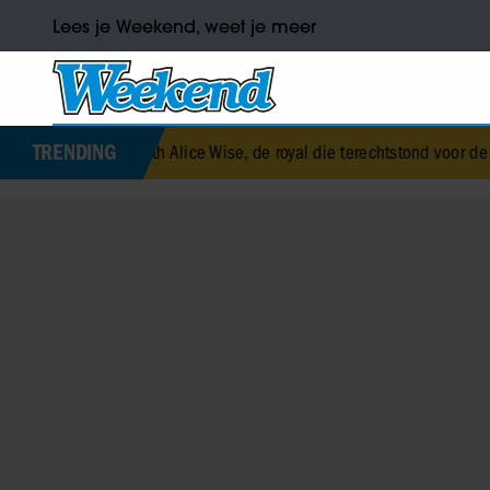
Lees je Weekend, weet je meer
TRENDING
Elizabeth Alice Wise, de royal die terechtstond voor de dood van haa