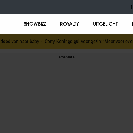
T
SHOWBIZZ
ROYALTY
UITGELICHT
r baby
•
Corry Konings gul voor gezin: ‘Meer voor over dan voor mez