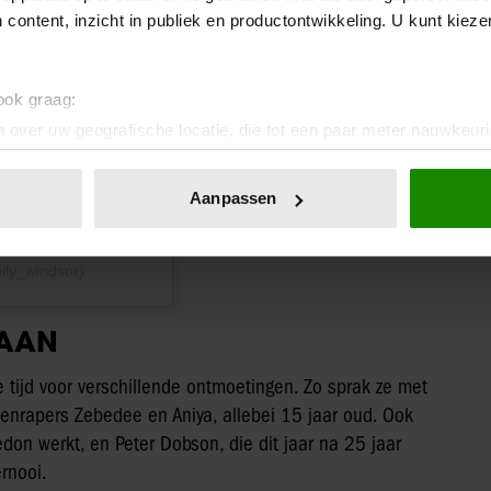
 content, inzicht in publiek en productontwikkeling. U kunt kiez
 ook graag:
 over uw geografische locatie, die tot een paar meter nauwkeuri
eren door het actief te scannen op specifieke eigenschappen (fing
onlijke gegevens worden verwerkt en stel uw voorkeuren in he
Aanpassen
jzigen of intrekken in de Cookieverklaring.
ent en advertenties te personaliseren, om functies voor social
ily_windsor)
. Ook delen we informatie over uw gebruik van onze site met on
e. Deze partners kunnen deze gegevens combineren met andere i
BAAN
erzameld op basis van uw gebruik van hun services. U gaat akk
 tijd voor verschillende ontmoetingen. Zo sprak ze met
lenrapers Zebedee en Aniya, allebei 15 jaar oud. Ook
don werkt, en Peter Dobson, die dit jaar na 25 jaar
ernooi.