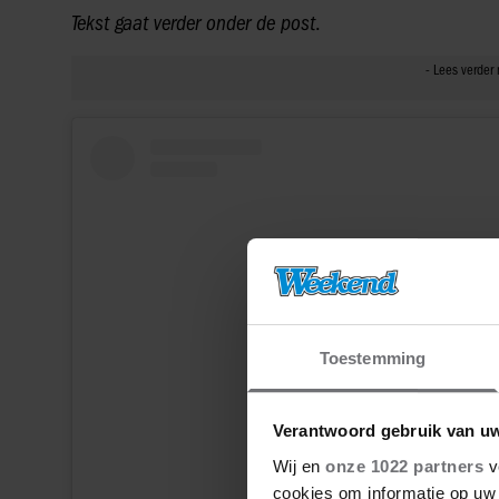
Tekst gaat verder onder de post
.
Toestemming
Verantwoord gebruik van u
Wij en
onze 1022 partners
v
View this post on Instagram
cookies om informatie op uw 