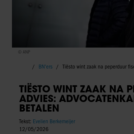
© ANP
BN'ers
Tiësto wint zaak na peperduur fi
TIËSTO WINT ZAAK NA 
ADVIES: ADVOCATENKA
BETALEN
Tekst:
Evelien Berkemeijer
12/05/2026