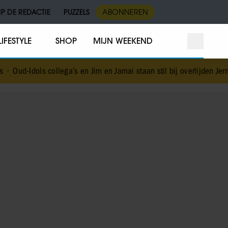
IP DE REDACTIE
PUZZELS
ABONNEREN
LIFESTYLE
SHOP
MIJN WEEKEND
llega’s en Jim en Jamai staan stil bij overlijden Jerney Kaagman
•