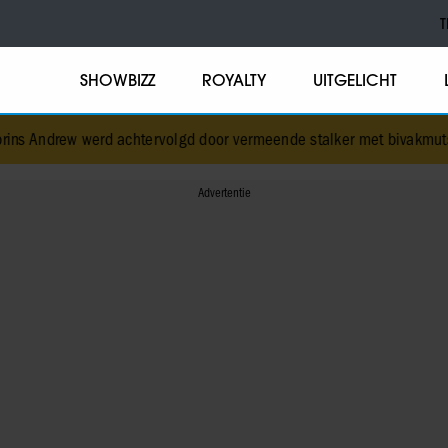
T
SHOWBIZZ
ROYALTY
UITGELICHT
d achtervolgd door vermeende stalker met bivakmuts
•
Oud-Idols co