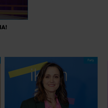
IA!
Party