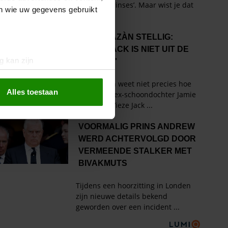
en wie uw gegevens gebruikt
g kan zijn
erprinting)
t
detailgedeelte
in. U kunt uw
Alles toestaan
 media te bieden en om ons
ze partners voor social
nformatie die u aan ze heeft
oord met onze cookies als u