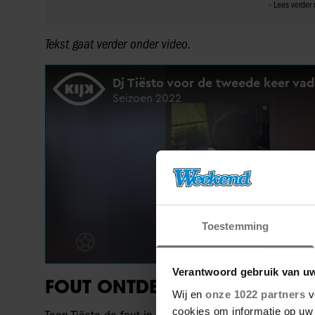
Tekst gaat verder onder video.
Toestemming
Verantwoord gebruik van u
FOUT ONTDEKT IN 2018
Wij en
onze 1022 partners
v
cookies om informatie op uw 