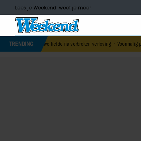
Lees je Weekend, weet je meer
TRENDING
t nieuwe liefde na verbroken verloving
•
Voormalig prins Andrew wer