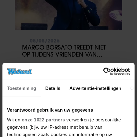
05/08/2026
MARCO BORSATO TREEDT NIET
OP TIJDENS VRIENDEN VAN
AMSTEL LIVE: ‘DAAR WIL IK HET
BIJ LATEN’
Toestemming
Details
Advertentie-instellingen
Ov
Verantwoord gebruik van uw gegevens
Wij en
onze 1022 partners
verwerken je persoonlijke
gegevens (bijv. uw IP-adres) met behulp van
technologieën zoals cookies om informatie op uw