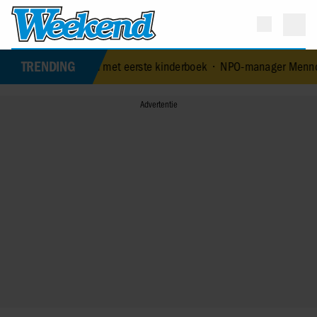
TRENDING
leeftijd met eerste kinderboek
•
NPO-manager Menno de Boer geschor