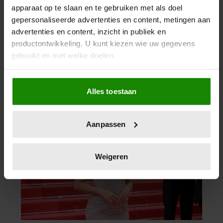
apparaat op te slaan en te gebruiken met als doel
gepersonaliseerde advertenties en content, metingen aan
advertenties en content, inzicht in publiek en
productontwikkeling. U kunt kiezen wie uw gegevens
gebruikt en met welke doelen.
Als u het toestaat, willen we ook graag:
Alles toestaan
Informatie verzamelen over uw geografische
locatie, die tot een paar meter nauwkeurig kan zijn
Uw apparaat identificeren door het actief te
Aanpassen
scannen op specifieke eigenschappen (fingerprinting)
Lees meer over hoe uw persoonlijke gegevens worden
verwerkt en stel uw voorkeuren in het
detailgedeelte
in.
Weigeren
U kunt uw toestemming op elk moment wijzigen of
intrekken in de Cookieverklaring.
We gebruiken cookies om content en advertenties te
personaliseren, om functies voor social media te bieden