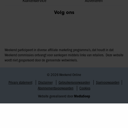
Klantenservice
Adverteren
Volg ons
Weekend participeert in diverse affiliate marketing programma’s, dat houdt in dat
Weekend commissies ontvangt voor aankopen middels links van retailers. Deze website
wordt niet gesponsord door de genoemde webwinkels.
© 2026 Weekend Online
Privacy statement
Disclaimer
Gebruikersvoorwaarden
Spelvoorwaarden
Abonnementsvoorwaarden
Cookies
Website gerealiseerd door
MediaSoep