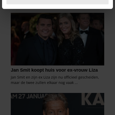
U kunt uw toestemming op elk moment wijzigen of
intrekken in de Cookieverklaring.
We gebruiken cookies om content en advertenties te
personaliseren, om functies voor social media te bieden
en om ons websiteverkeer te analyseren. Ook delen we
informatie over uw gebruik van onze site met onze
partners voor social media, adverteren en analyse. Deze
partners kunnen deze gegevens combineren met andere
informatie die u aan ze heeft verstrekt of die ze hebben
verzameld op basis van uw gebruik van hun services. U
gaat akkoord met onze cookies als u onze website blijft
gebruiken.