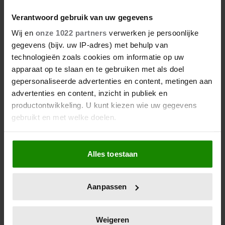
BELANDT TÓCH MET VALENTIJN
DRIESSEN IN HET VLIEGTUIG
Verantwoord gebruik van uw gegevens
Wij en
onze 1022 partners
verwerken je persoonlijke
gegevens (bijv. uw IP-adres) met behulp van
technologieën zoals cookies om informatie op uw
apparaat op te slaan en te gebruiken met als doel
gepersonaliseerde advertenties en content, metingen aan
advertenties en content, inzicht in publiek en
productontwikkeling. U kunt kiezen wie uw gegevens
gebruikt en met welke doelen.
Als u het toestaat, willen we ook graag:
Alles toestaan
Informatie verzamelen over uw geografische
locatie, die tot een paar meter nauwkeurig kan zijn
Uw apparaat identificeren door het actief te
Aanpassen
scannen op specifieke eigenschappen (fingerprinting)
Lees meer over hoe uw persoonlijke gegevens worden
verwerkt en stel uw voorkeuren in het
detailgedeelte
in.
Weigeren