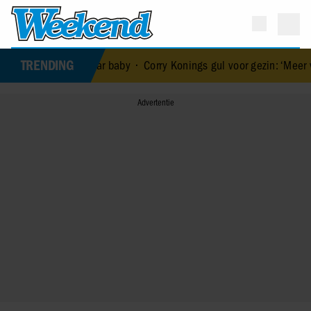
TRENDING
an haar baby
•
Corry Konings gul voor gezin: ‘Meer voor over dan vo