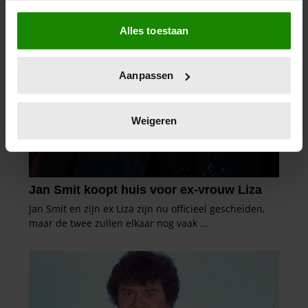
Als u het toestaat, willen we ook graag:
Alles toestaan
Informatie verzamelen over uw geografische
locatie, die tot een paar meter nauwkeurig kan zijn
Uw apparaat identificeren door het actief te
Aanpassen
scannen op specifieke eigenschappen (fingerprinting)
Lees meer over hoe uw persoonlijke gegevens worden
verwerkt en stel uw voorkeuren in het
detailgedeelte
in.
Weigeren
U kunt uw toestemming op elk moment wijzigen of
intrekken in de Cookieverklaring.
We gebruiken cookies om content en advertenties te
personaliseren, om functies voor social media te bieden
en om ons websiteverkeer te analyseren. Ook delen we
informatie over uw gebruik van onze site met onze
partners voor social media, adverteren en analyse. Deze
partners kunnen deze gegevens combineren met andere
informatie die u aan ze heeft verstrekt of die ze hebben
verzameld op basis van uw gebruik van hun services. U