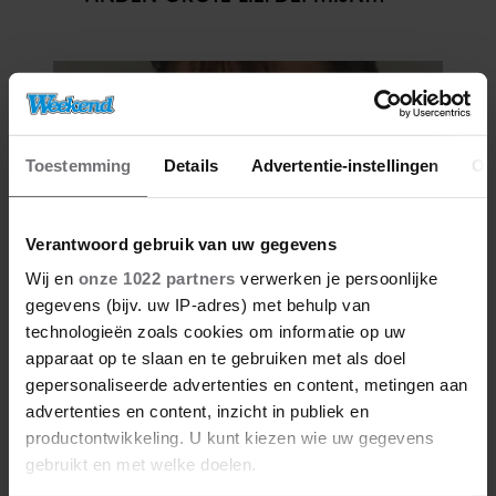
WERKAGENDA GAAT VOOR
Toestemming
Details
Advertentie-instellingen
Ov
Verantwoord gebruik van uw gegevens
Wij en
onze 1022 partners
verwerken je persoonlijke
gegevens (bijv. uw IP-adres) met behulp van
02/01/2026
technologieën zoals cookies om informatie op uw
RAAD DE BN’ER: WIE STAAT ER OP
apparaat op te slaan en te gebruiken met als doel
DEZE JEUGDFOTO?
gepersonaliseerde advertenties en content, metingen aan
advertenties en content, inzicht in publiek en
productontwikkeling. U kunt kiezen wie uw gegevens
gebruikt en met welke doelen.