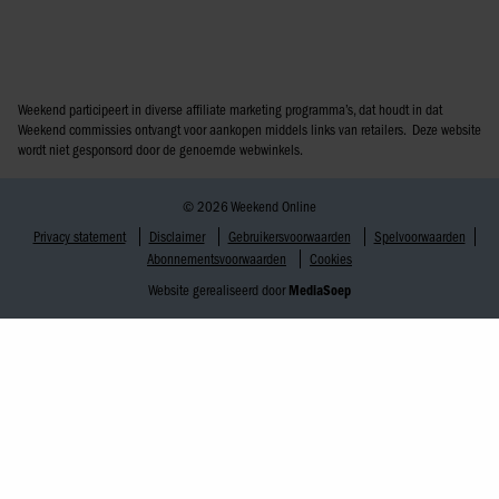
Weekend participeert in diverse affiliate marketing programma’s, dat houdt in dat
Weekend commissies ontvangt voor aankopen middels links van retailers. Deze website
wordt niet gesponsord door de genoemde webwinkels.
© 2026 Weekend Online
Privacy statement
Disclaimer
Gebruikersvoorwaarden
Spelvoorwaarden
Abonnementsvoorwaarden
Cookies
Website gerealiseerd door
MediaSoep