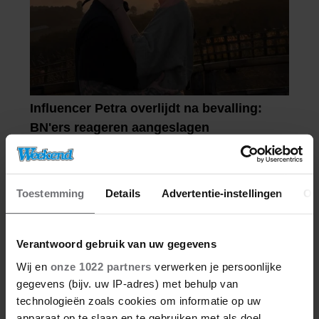
Toestemming
Details
Advertentie-instellingen
Ov
Verantwoord gebruik van uw gegevens
Wij en
onze 1022 partners
verwerken je persoonlijke
gegevens (bijv. uw IP-adres) met behulp van
technologieën zoals cookies om informatie op uw
apparaat op te slaan en te gebruiken met als doel