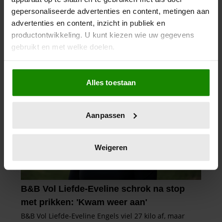
gepersonaliseerde advertenties en content, metingen aan
advertenties en content, inzicht in publiek en
productontwikkeling. U kunt kiezen wie uw gegevens
gebruikt en met welke doelen.
Als u het toestaat, willen we ook graag:
Alles toestaan
Informatie verzamelen over uw geografische
locatie, die tot een paar meter nauwkeurig kan zijn
Uw apparaat identificeren door het actief te
Aanpassen
scannen op specifieke eigenschappen (fingerprinting)
Lees meer over hoe uw persoonlijke gegevens worden
verwerkt en stel uw voorkeuren in het
detailgedeelte
in.
Weigeren
U kunt uw toestemming op elk moment wijzigen of
intrekken in de Cookieverklaring.
We gebruiken cookies om content en advertenties te
personaliseren, om functies voor social media te bieden
en om ons websiteverkeer te analyseren. Ook delen we