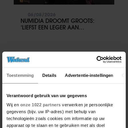
06/08/2026
NUMIDIA DROOMT GROOTS:
‘LIEFST EEN LEGER AAN
KINDEREN’
Toestemming
Details
Advertentie-instellingen
Ov
Verantwoord gebruik van uw gegevens
Wij en
onze 1022 partners
verwerken je persoonlijke
gegevens (bijv. uw IP-adres) met behulp van
technologieën zoals cookies om informatie op uw
apparaat op te slaan en te gebruiken met als doel