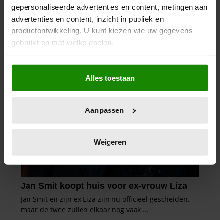
gepersonaliseerde advertenties en content, metingen aan
advertenties en content, inzicht in publiek en
productontwikkeling. U kunt kiezen wie uw gegevens
gebruikt en met welke doelen.
Als u het toestaat, willen we ook graag:
Alles toestaan
Informatie verzamelen over uw geografische
locatie, die tot een paar meter nauwkeurig kan zijn
Uw apparaat identificeren door het actief te
Aanpassen
scannen op specifieke eigenschappen (fingerprinting)
Lees meer over hoe uw persoonlijke gegevens worden
verwerkt en stel uw voorkeuren in het
detailgedeelte
in.
Weigeren
U kunt uw toestemming op elk moment wijzigen of
intrekken in de Cookieverklaring.
We gebruiken cookies om content en advertenties te
personaliseren, om functies voor social media te bieden
en om ons websiteverkeer te analyseren. Ook delen we