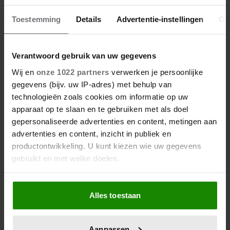
Toestemming
Details
Advertentie-instellingen
Ov
Verantwoord gebruik van uw gegevens
Wij en
onze 1022 partners
verwerken je persoonlijke
gegevens (bijv. uw IP-adres) met behulp van
technologieën zoals cookies om informatie op uw
apparaat op te slaan en te gebruiken met als doel
06/08/2026
gepersonaliseerde advertenties en content, metingen aan
IJZIGE STRIJD KRIJGT BIZARRE
advertenties en content, inzicht in publiek en
WENDING: YVES BERENDSE
productontwikkeling. U kunt kiezen wie uw gegevens
BELANDT TÓCH MET VALENTIJN
gebruikt en met welke doelen.
DRIESSEN IN HET VLIEGTUIG
Als u het toestaat, willen we ook graag:
Alles toestaan
Informatie verzamelen over uw geografische
locatie, die tot een paar meter nauwkeurig kan zijn
Uw apparaat identificeren door het actief te
Aanpassen