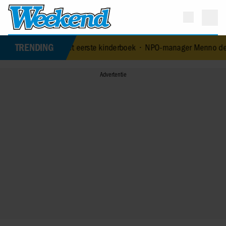
TRENDING
tijd met eerste kinderboek
•
NPO-manager Menno de Boer geschorst n