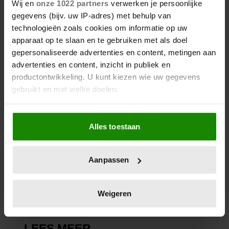
Wij en
onze 1022 partners
verwerken je persoonlijke
DRIESSEN IN HET VLIEGTUIG
gegevens (bijv. uw IP-adres) met behulp van
technologieën zoals cookies om informatie op uw
apparaat op te slaan en te gebruiken met als doel
gepersonaliseerde advertenties en content, metingen aan
advertenties en content, inzicht in publiek en
productontwikkeling. U kunt kiezen wie uw gegevens
gebruikt en met welke doelen.
Als u het toestaat, willen we ook graag:
Alles toestaan
Informatie verzamelen over uw geografische
06/08/2026
locatie, die tot een paar meter nauwkeurig kan zijn
NUMIDIA DROOMT GROOTS:
Uw apparaat identificeren door het actief te
‘LIEFST EEN LEGER AAN
Aanpassen
scannen op specifieke eigenschappen (fingerprinting)
KINDEREN’
Lees meer over hoe uw persoonlijke gegevens worden
verwerkt en stel uw voorkeuren in het
detailgedeelte
in.
Weigeren
U kunt uw toestemming op elk moment wijzigen of
intrekken in de Cookieverklaring.