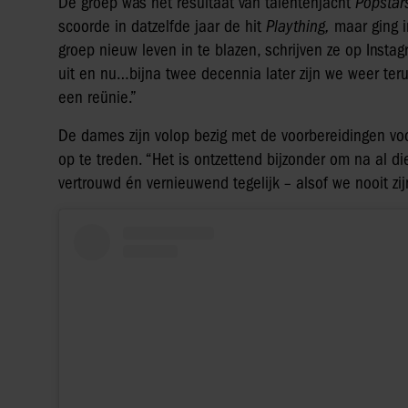
De groep was het resultaat van talentenjacht
Popstars
scoorde in datzelfde jaar de hit
Plaything,
maar ging i
groep nieuw leven in te blazen, schrijven ze op Insta
uit en nu…bijna twee decennia later zijn we weer teru
een reünie.”
De dames zijn volop bezig met de voorbereidingen vo
op te treden. “Het is ontzettend bijzonder om na al d
vertrouwd én vernieuwend tegelijk – alsof we nooit zi