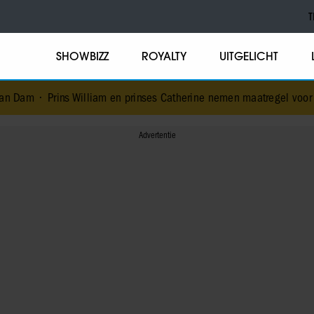
T
SHOWBIZZ
ROYALTY
UITGELICHT
s William en prinses Catherine nemen maatregel voor toekomstig li