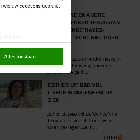
en wie uw gegevens gebruikt
g kan zijn
erprinting)
t
detailgedeelte
in. U kunt uw
Alles toestaan
 media te bieden en om ons
ze partners voor social
nformatie die u aan ze heeft
oord met onze cookies als u