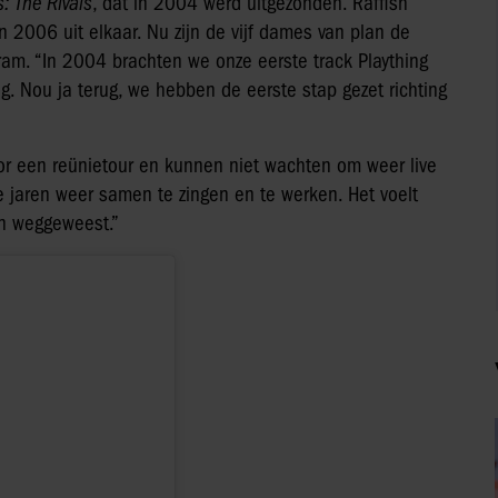
: The Rivals
, dat in 2004 werd uitgezonden. Raffish
n 2006 uit elkaar. Nu zijn de vijf dames van plan de
gram. “In 2004 brachten we onze eerste track Plaything
g. Nou ja terug, we hebben de eerste stap gezet richting
or een reünietour en kunnen niet wachten om weer live
ie jaren weer samen te zingen en te werken. Het voelt
jn weggeweest.”