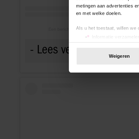
metingen aan advertenties en
en met welke doelen.
Als u het toestaat, willen we
Een bericht gedeeld door Esri Elianne (@esrie
Informatie verzamelen
Uw apparaat identific
Lees meer over hoe uw perso
Weigeren
toestemming op elk moment wi
We gebruiken cookies om cont
websiteverkeer te analyseren
media, adverteren en analys
verstrekt of die ze hebben v
onze website blijft gebruiken.