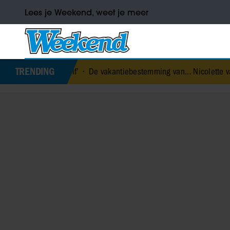
Lees je Weekend, weet je meer
TRENDING
r mezelf’
•
De vakantiebestemming van… Nicolette van Dam
•
Prin