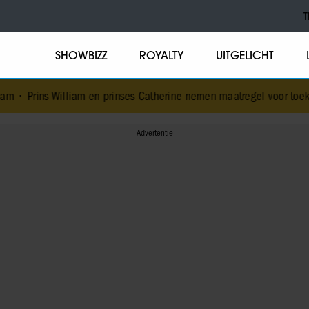
T
SHOWBIZZ
ROYALTY
UITGELICHT
iam en prinses Catherine nemen maatregel voor toekomstig liefdesle