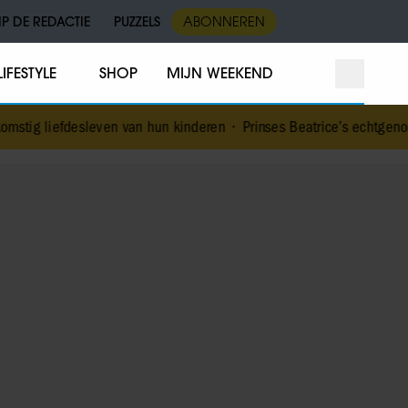
IP DE REDACTIE
PUZZELS
ABONNEREN
LIFESTYLE
SHOP
MIJN WEEKEND
ven van hun kinderen
•
Prinses Beatrice’s echtgenoot Edoardo ontk