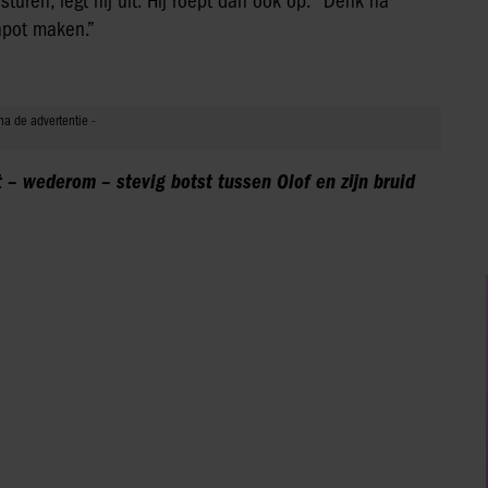
turen, legt hij uit. Hij roept dan ook op: “Denk na
kapot maken.”
 – wederom – stevig botst tussen Olof en zijn bruid