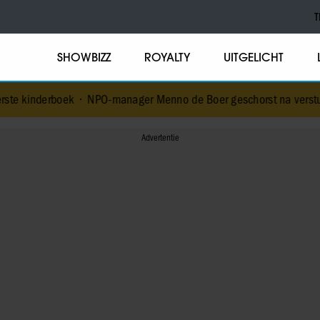
T
SHOWBIZZ
ROYALTY
UITGELICHT
•
NPO-manager Menno de Boer geschorst na versturen dickpic in gr