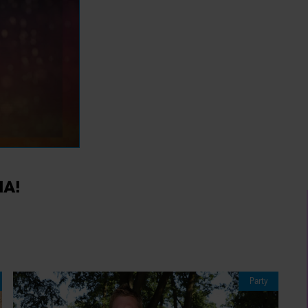
IA!
Party