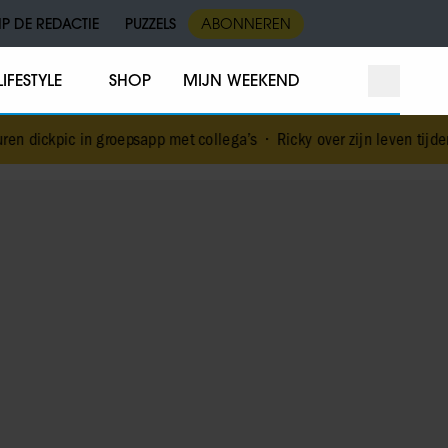
IP DE REDACTIE
PUZZELS
ABONNEREN
LIFESTYLE
SHOP
MIJN WEEKEND
oepsapp met collega’s
•
Ricky over zijn leven tijdens en na De Bond