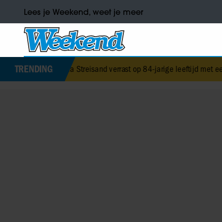
Lees je Weekend, weet je meer
TRENDING
arbra Streisand verrast op 84-jarige leeftijd met eerste kinderboek