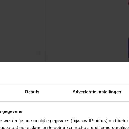
n
rehazes)
Details
Advertentie-instellingen
w gegevens
 Hazes. ‘Het publiek dat naar hem toe komt… die willen
erwerken je persoonlijke gegevens (bijv. uw IP-adres) met behul
ovenop: ‘Misschien gaat hij wel vioolspelen’, een
apparaat op te slaan en te gebruiken met als doel gepersonalise