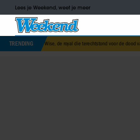
Lees je Weekend, weet je meer
TRENDING
ice Wise, de royal die terechtstond voor de dood van haar baby
•
Cor