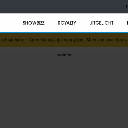
T
SHOWBIZZ
ROYALTY
UITGELICHT
ry Konings gul voor gezin: ‘Meer voor over dan voor mezelf’
•
De va