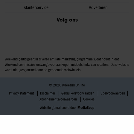
Klantenservice
Adverteren
Volg ons
Weekend participeert in diverse affiliate marketing programma’s, dat houdt in dat
Weekend commissies ontvangt voor aankopen middels links van retailers. Deze website
wordt niet gesponsord door de genoemde webwinkels.
© 2026 Weekend Online
Privacy statement
Disclaimer
Gebruikersvoorwaarden
Spelvoorwaarden
Abonnementsvoorwaarden
Cookies
Website gerealiseerd door
MediaSoep