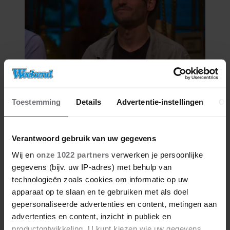
06/08/2026
Toestemming
Details
Advertentie-instellingen
Ov
VICTOR VLAM BEKRITISEERT TIM
NIEHE NA DUIDELIJKE GRENS
OVER VADER IVO: ‘EEN BEETJE
Verantwoord gebruik van uw gegevens
ONSYMPATHIEK’
Wij en
onze 1022 partners
verwerken je persoonlijke
gegevens (bijv. uw IP-adres) met behulp van
technologieën zoals cookies om informatie op uw
apparaat op te slaan en te gebruiken met als doel
gepersonaliseerde advertenties en content, metingen aan
advertenties en content, inzicht in publiek en
productontwikkeling. U kunt kiezen wie uw gegevens