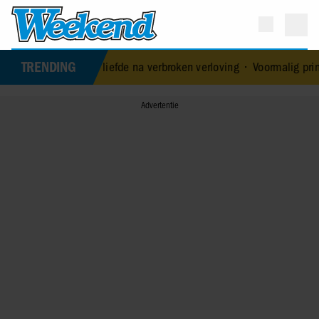
TRENDING
 nieuwe liefde na verbroken verloving
•
Voormalig prins Andrew werd