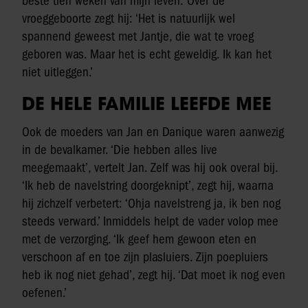
beste tien weken van mijn leven.’ Over de
vroeggeboorte zegt hij: ‘Het is natuurlijk wel
spannend geweest met Jantje, die wat te vroeg
geboren was. Maar het is echt geweldig. Ik kan het
niet uitleggen.’
DE HELE FAMILIE LEEFDE MEE
Ook de moeders van Jan en Danique waren aanwezig
in de bevalkamer. ‘Die hebben alles live
meegemaakt’, vertelt Jan. Zelf was hij ook overal bij.
‘Ik heb de navelstring doorgeknipt’, zegt hij, waarna
hij zichzelf verbetert: ‘Ohja navelstreng ja, ik ben nog
steeds verward.’ Inmiddels helpt de vader volop mee
met de verzorging. ‘Ik geef hem gewoon eten en
verschoon af en toe zijn plasluiers. Zijn poepluiers
heb ik nog niet gehad’, zegt hij. ‘Dat moet ik nog even
oefenen.’