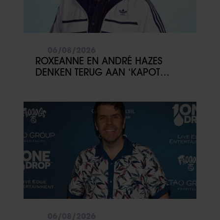
06/08/2026
ROXEANNE EN ANDRÉ HAZES
DENKEN TERUG AAN ‘KAPOT
ENGE’ HAZES-IMITATOR: ‘ECHT
NIET GOED BIJ JE PAASEI’
06/08/2026