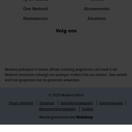
Over Weekend
Abonnementen
Klantenservice
Adverteren
Volg ons
Weekend participeert in diverse affiliate marketing programma’s, dat houdt in dat
Weekend commissies ontvangt voor aankopen middels links van retailers. Deze website
wordt niet gesponsord door de genoemde webwinkels.
© 2026 Weekend Online
Privacy statement
Disclaimer
Gebruikersvoorwaarden
Spelvoorwaarden
Abonnementsvoorwaarden
Cookies
Website gerealiseerd door
MediaSoep