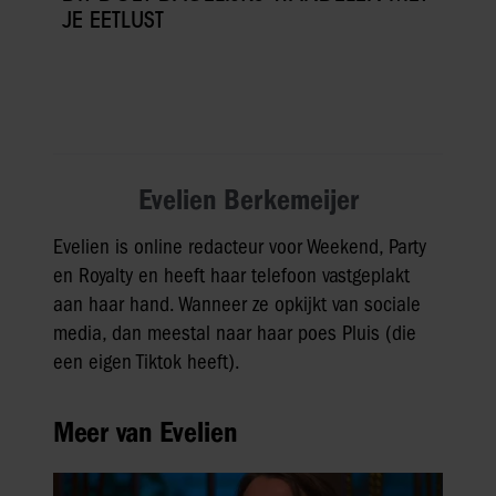
partners kunnen deze gegevens combineren met andere
JE EETLUST
informatie die u aan ze heeft verstrekt of die ze hebben
verzameld op basis van uw gebruik van hun services. U
gaat akkoord met onze cookies als u onze website blijft
gebruiken.
Evelien Berkemeijer
Evelien is online redacteur voor Weekend, Party
en Royalty en heeft haar telefoon vastgeplakt
aan haar hand. Wanneer ze opkijkt van sociale
media, dan meestal naar haar poes Pluis (die
een eigen Tiktok heeft).
Meer van Evelien