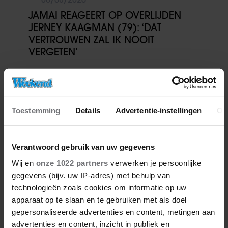
JAMAI REAGEERT OP OVERLIJDEN
JERNEY KAAGMAN (79): ‘DAT
VERTROUWEN ZAL IK NOOIT
VERGETEN’
Weekend
Toestemming
Details
Advertentie-instellingen
Ov
Verantwoord gebruik van uw gegevens
Wij en
onze 1022 partners
verwerken je persoonlijke
gegevens (bijv. uw IP-adres) met behulp van
technologieën zoals cookies om informatie op uw
apparaat op te slaan en te gebruiken met als doel
gepersonaliseerde advertenties en content, metingen aan
advertenties en content, inzicht in publiek en