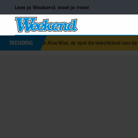
Lees je Weekend, weet je meer
TRENDING
abeth Alice Wise, de royal die terechtstond voor de dood van haar b