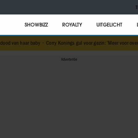
T
SHOWBIZZ
ROYALTY
UITGELICHT
aby
•
Corry Konings gul voor gezin: ‘Meer voor over dan voor mezelf’