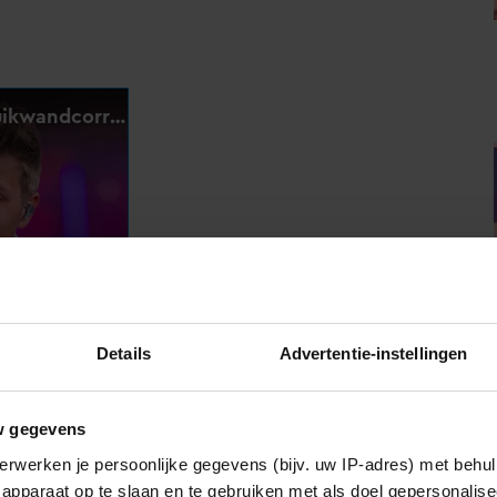
Details
Advertentie-instellingen
w gegevens
erwerken je persoonlijke gegevens (bijv. uw IP-adres) met behul
zoveel kilo’s, is vooral zijn energie. ‘Mijn energie. Ik
apparaat op te slaan en te gebruiken met als doel gepersonalise