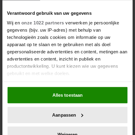
ROXEANNE EN ANDRÉ HAZES
DENKEN TERUG AAN ‘KAPOT
Verantwoord gebruik van uw gegevens
ENGE’ HAZES-IMITATOR: ‘ECHT
Wij en
onze 1022 partners
verwerken je persoonlijke
NIET GOED BIJ JE PAASEI’
gegevens (bijv. uw IP-adres) met behulp van
technologieën zoals cookies om informatie op uw
apparaat op te slaan en te gebruiken met als doel
gepersonaliseerde advertenties en content, metingen aan
advertenties en content, inzicht in publiek en
productontwikkeling. U kunt kiezen wie uw gegevens
gebruikt en met welke doelen.
Als u het toestaat, willen we ook graag:
Alles toestaan
Informatie verzamelen over uw geografische
06/08/2026
locatie, die tot een paar meter nauwkeurig kan zijn
FAMILIE PEREZ HILTON DEELT
Uw apparaat identificeren door het actief te
HOOPVOLLE UPDATE: ‘HIJ KAN
Aanpassen
scannen op specifieke eigenschappen (fingerprinting)
COMMUNICEREN’
Lees meer over hoe uw persoonlijke gegevens worden
verwerkt en stel uw voorkeuren in het
detailgedeelte
in.
Weigeren