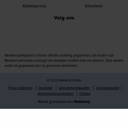
Klantenservice
Adverteren
Volg ons
Weekend participeert in diverse affiliate marketing programma’s, dat houdt in dat
Weekend commissies ontvangt voor aankopen middels links van retailers. Deze website
wordt niet gesponsord door de genoemde webwinkels.
© 2026 Weekend Online
Privacy statement
Disclaimer
Gebruikersvoorwaarden
Spelvoorwaarden
Abonnementsvoorwaarden
Cookies
Website gerealiseerd door
MediaSoep