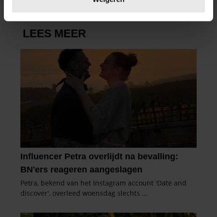
U kunt uw toestemming op elk moment wijzigen of
intrekken in de Cookieverklaring.
We gebruiken cookies om content en advertenties te
personaliseren, om functies voor social media te bieden
en om ons websiteverkeer te analyseren. Ook delen we
informatie over uw gebruik van onze site met onze
partners voor social media, adverteren en analyse. Deze
partners kunnen deze gegevens combineren met andere
informatie die u aan ze heeft verstrekt of die ze hebben
verzameld op basis van uw gebruik van hun services. U
gaat akkoord met onze cookies als u onze website blijft
gebruiken.