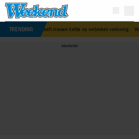
TRENDING
luk heeft nieuwe liefde na verbroken verloving
•
Voormalig prins A