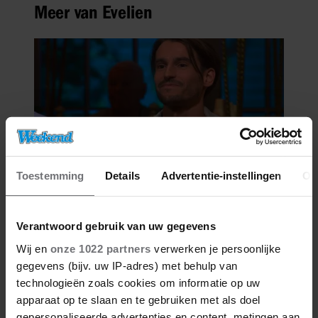
Meer van Evelien
Toestemming
Details
Advertentie-instellingen
Ov
06/08/2026
VICTOR VLAM BEKRITISEERT TIM
Verantwoord gebruik van uw gegevens
NIEHE NA DUIDELIJKE GRENS
Wij en
onze 1022 partners
verwerken je persoonlijke
OVER VADER IVO: ‘EEN BEETJE
gegevens (bijv. uw IP-adres) met behulp van
ONSYMPATHIEK’
technologieën zoals cookies om informatie op uw
apparaat op te slaan en te gebruiken met als doel
gepersonaliseerde advertenties en content, metingen aan