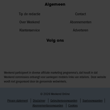
Algemeen
Tip de redactie
Contact
Over Weekend
Abonnementen
Klantenservice
Adverteren
Volg ons
Weekend participeert in diverse affiliate marketing programma’s, dat houdt in dat
Weekend commissies ontvangt voor aankopen middels links van retailers. Deze website
wordt niet gesponsord door de genoemde webwinkels.
© 2026 Weekend Online
Privacy statement
Disclaimer
Gebruikersvoorwaarden
Spelvoorwaarden
Abonnementsvoorwaarden
Cookies