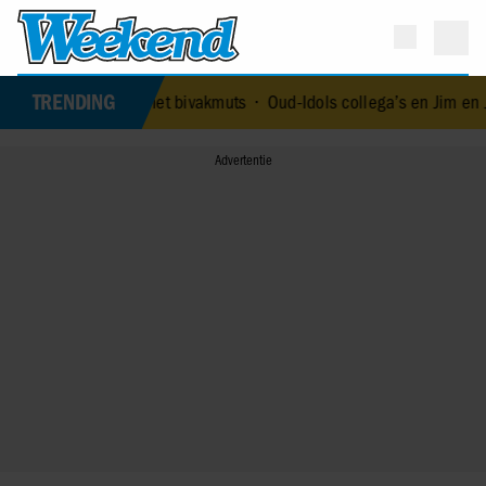
TRENDING
ker met bivakmuts
•
Oud-Idols collega’s en Jim en Jamai staan stil 