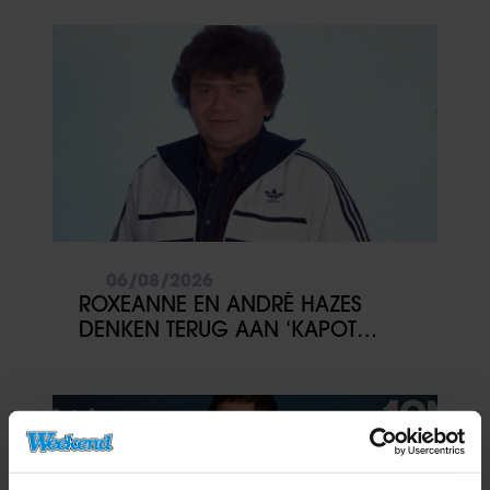
ONSYMPATHIEK’
06/08/2026
ROXEANNE EN ANDRÉ HAZES
DENKEN TERUG AAN ‘KAPOT
ENGE’ HAZES-IMITATOR: ‘ECHT
NIET GOED BIJ JE PAASEI’