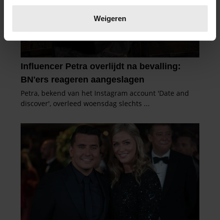
Lees meer over hoe uw persoonlijke gegevens worden
verwerkt en stel uw voorkeuren in het
detailgedeelte
in.
Weigeren
U kunt uw toestemming op elk moment wijzigen of
intrekken in de Cookieverklaring.
We gebruiken cookies om content en advertenties te
personaliseren, om functies voor social media te bieden
en om ons websiteverkeer te analyseren. Ook delen we
informatie over uw gebruik van onze site met onze
partners voor social media, adverteren en analyse. Deze
partners kunnen deze gegevens combineren met andere
informatie die u aan ze heeft verstrekt of die ze hebben
verzameld op basis van uw gebruik van hun services. U
gaat akkoord met onze cookies als u onze website blijft
gebruiken.