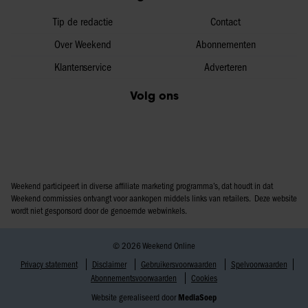
Tip de redactie
Contact
Over Weekend
Abonnementen
Klantenservice
Adverteren
Volg ons
Weekend participeert in diverse affiliate marketing programma’s, dat houdt in dat
Weekend commissies ontvangt voor aankopen middels links van retailers. Deze website
wordt niet gesponsord door de genoemde webwinkels.
© 2026 Weekend Online
Privacy statement
Disclaimer
Gebruikersvoorwaarden
Spelvoorwaarden
Abonnementsvoorwaarden
Cookies
Website gerealiseerd door
MediaSoep