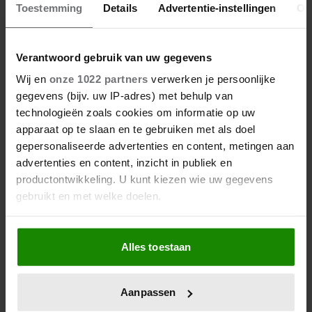
Toestemming
Details
Advertentie-instellingen
Ov
Verantwoord gebruik van uw gegevens
Wij en
onze 1022 partners
verwerken je persoonlijke
gegevens (bijv. uw IP-adres) met behulp van
06/08/2026
technologieën zoals cookies om informatie op uw
FAMILIE PEREZ HILTON DEELT
apparaat op te slaan en te gebruiken met als doel
HOOPVOLLE UPDATE: ‘HIJ KAN
gepersonaliseerde advertenties en content, metingen aan
COMMUNICEREN’
advertenties en content, inzicht in publiek en
productontwikkeling. U kunt kiezen wie uw gegevens
gebruikt en met welke doelen.
Als u het toestaat, willen we ook graag:
Alles toestaan
Informatie verzamelen over uw geografische
locatie, die tot een paar meter nauwkeurig kan zijn
Uw apparaat identificeren door het actief te
Aanpassen
scannen op specifieke eigenschappen (fingerprinting)