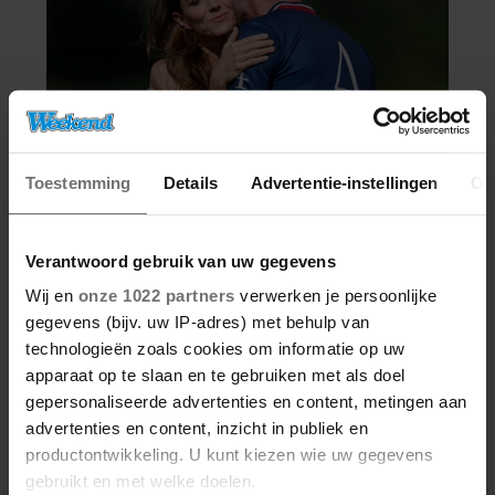
Toestemming
Details
Advertentie-instellingen
Ov
Verantwoord gebruik van uw gegevens
Wij en
onze 1022 partners
verwerken je persoonlijke
gegevens (bijv. uw IP-adres) met behulp van
technologieën zoals cookies om informatie op uw
apparaat op te slaan en te gebruiken met als doel
gepersonaliseerde advertenties en content, metingen aan
advertenties en content, inzicht in publiek en
productontwikkeling. U kunt kiezen wie uw gegevens
gebruikt en met welke doelen.