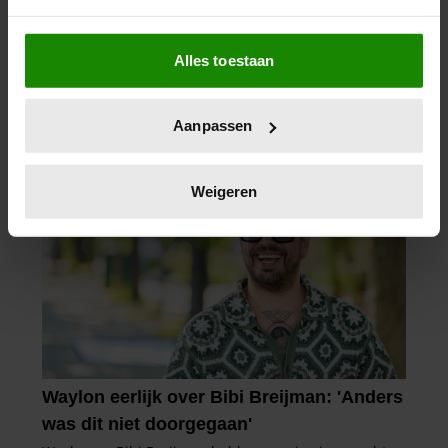
Als u het toestaat, willen we ook graag:
Alles toestaan
Informatie verzamelen over uw geografische
locatie, die tot een paar meter nauwkeurig kan zijn
Uw apparaat identificeren door het actief te
Aanpassen
scannen op specifieke eigenschappen (fingerprinting)
Lees meer over hoe uw persoonlijke gegevens worden
verwerkt en stel uw voorkeuren in het
detailgedeelte
in.
Weigeren
U kunt uw toestemming op elk moment wijzigen of
intrekken in de Cookieverklaring.
We gebruiken cookies om content en advertenties te
personaliseren, om functies voor social media te bieden
en om ons websiteverkeer te analyseren. Ook delen we
informatie over uw gebruik van onze site met onze
partners voor social media, adverteren en analyse. Deze
partners kunnen deze gegevens combineren met andere
informatie die u aan ze heeft verstrekt of die ze hebben