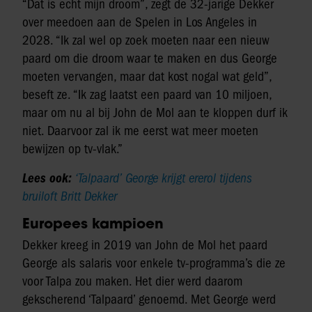
“Dat is echt mijn droom”, zegt de 32-jarige Dekker
over meedoen aan de Spelen in Los Angeles in
2028. “Ik zal wel op zoek moeten naar een nieuw
paard om die droom waar te maken en dus George
moeten vervangen, maar dat kost nogal wat geld”,
beseft ze. “Ik zag laatst een paard van 10 miljoen,
maar om nu al bij John de Mol aan te kloppen durf ik
niet. Daarvoor zal ik me eerst wat meer moeten
bewijzen op tv-vlak.”
Lees ook:
‘Talpaard’ George krijgt ererol tijdens
bruiloft Britt Dekker
Europees kampioen
Dekker kreeg in 2019 van John de Mol het paard
George als salaris voor enkele tv-programma’s die ze
voor Talpa zou maken. Het dier werd daarom
gekscherend ‘Talpaard’ genoemd. Met George werd