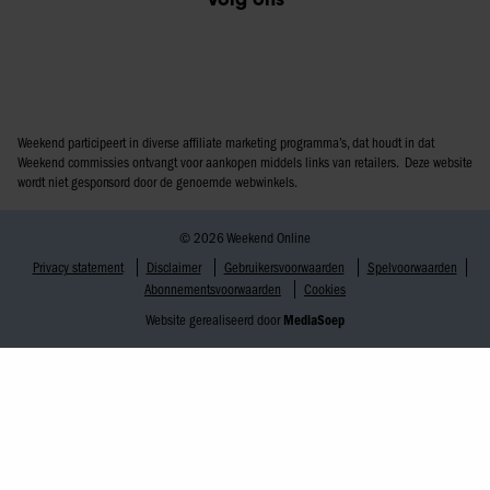
Weekend participeert in diverse affiliate marketing programma’s, dat houdt in dat
Weekend commissies ontvangt voor aankopen middels links van retailers. Deze website
wordt niet gesponsord door de genoemde webwinkels.
© 2026 Weekend Online
Privacy statement
Disclaimer
Gebruikersvoorwaarden
Spelvoorwaarden
Abonnementsvoorwaarden
Cookies
Website gerealiseerd door
MediaSoep