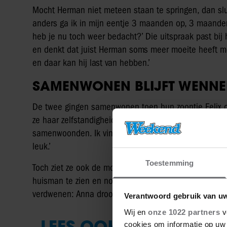
Mocht Herman niet meteen staan te springen, dan slui
anders ga ik in mijn eentje 3 maanden op, 3 maanden
heb je nu toch weer bedacht?’ Die uitspraak past bij h
en denkt dat juist Herman soms meer moeite heeft m
en daar kan hij last van hebben.’
SAMENWONEN BLIJFT WENN
De twee gingen samenwonen toen hun zoontje Felix o
ze haar zelfstandigheid altijd erg belangrijk vond. ‘Ik
samenwoonden. Ik vind het fijn als we dingen voor onsz
leuk.’
Toestemming
Toch ziet ze ook de mooie kanten van hun nieuwe le
huisman te zien en noemt het samenwonen verrijkend. T
verdwenen: Anna droomt nog altijd van ruimte, bewegi
Verantwoord gebruik van u
Wij en
onze 1022 partners
v
LEES OOK
cookies om informatie op uw 