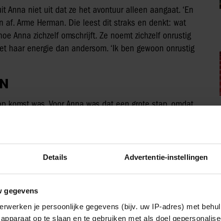
t Anna niet uit dat ze het avontuur alleen aangaat. ‘En
 af. Arme Herman. Die leest dit straks en denkt: wat
oe Anna zichzelf omschrijft. Ze noemt zichzelf onrustig
et haar energie dan andersom. ‘Ik ben gewoon onrustig
EN
p komst was. Voor Anna was dat een grote stap, omdat
 vond onze relatie perfect toen we nog niet
elf doen en als je elkaar daarna weer ziet, is het altijd
Details
Advertentie-instellingen
ven samen. Ze geniet ervan om Herman als vader en
egelijkertijd lijkt haar verlangen naar avontuur niet
ng en misschien zelfs een nieuw leven over de grens.
w gegevens
erwerken je persoonlijke gegevens (bijv. uw IP-adres) met behul
apparaat op te slaan en te gebruiken met als doel gepersonalise