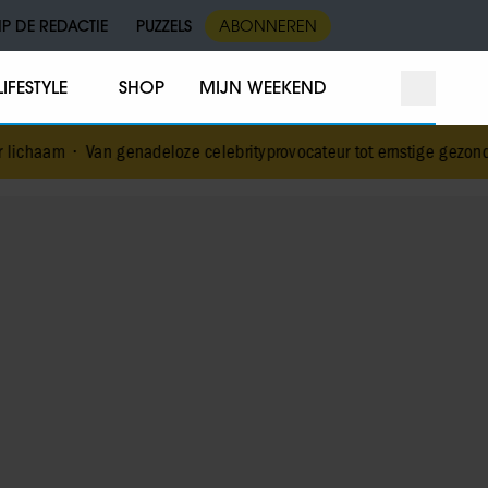
IP DE REDACTIE
PUZZELS
ABONNEREN
LIFESTYLE
SHOP
MIJN WEEKEND
genadeloze celebrityprovocateur tot ernstige gezondheidscrisis: wat