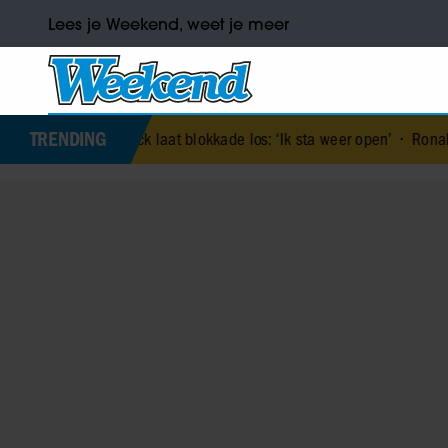
Lees je Weekend, weet je meer
TRENDING
 Kolck laat blokkade los: ‘Ik sta weer open’
•
Ronaldo’s verloofde 