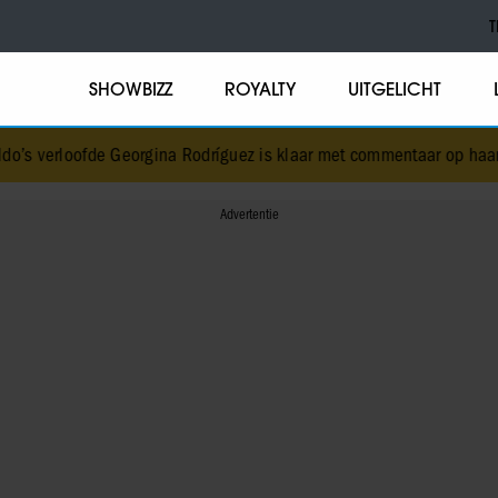
T
SHOWBIZZ
ROYALTY
UITGELICHT
Georgina Rodríguez is klaar met commentaar op haar lichaam
•
Van 