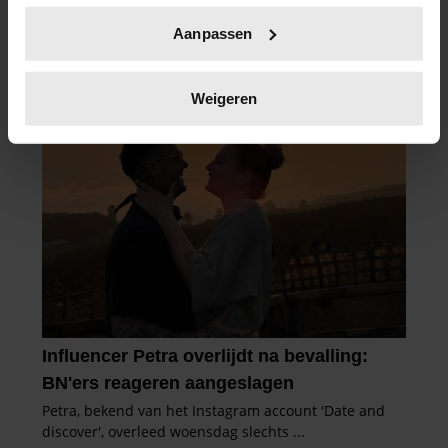
Uw apparaat identificeren door het actief te
Aanpassen
scannen op specifieke eigenschappen (fingerprinting)
Lees meer over hoe uw persoonlijke gegevens worden
verwerkt en stel uw voorkeuren in het
detailgedeelte
in.
Weigeren
U kunt uw toestemming op elk moment wijzigen of
intrekken in de Cookieverklaring.
We gebruiken cookies om content en advertenties te
personaliseren, om functies voor social media te bieden
en om ons websiteverkeer te analyseren. Ook delen we
informatie over uw gebruik van onze site met onze
partners voor social media, adverteren en analyse. Deze
partners kunnen deze gegevens combineren met andere
informatie die u aan ze heeft verstrekt of die ze hebben
verzameld op basis van uw gebruik van hun services. U
gaat akkoord met onze cookies als u onze website blijft
gebruiken.