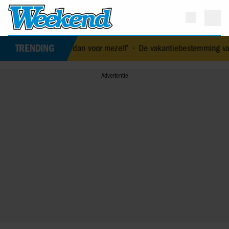
TRENDING
oor over dan voor mezelf’
•
De vakantiebestemming van… Nicolette