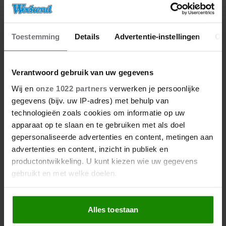
Toestemming
Details
Advertentie-instellingen
Ov
Verantwoord gebruik van uw gegevens
Wij en
onze 1022 partners
verwerken je persoonlijke
gegevens (bijv. uw IP-adres) met behulp van
technologieën zoals cookies om informatie op uw
apparaat op te slaan en te gebruiken met als doel
gepersonaliseerde advertenties en content, metingen aan
advertenties en content, inzicht in publiek en
productontwikkeling. U kunt kiezen wie uw gegevens
gebruikt en met welke doelen.
Als u het toestaat, willen we ook graag:
Alles toestaan
Informatie verzamelen over uw geografische
locatie, die tot een paar meter nauwkeurig kan zijn