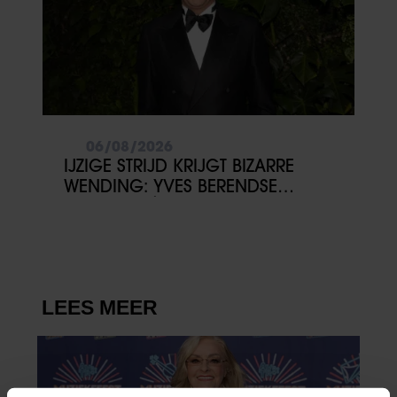
06/08/2026
IJZIGE STRIJD KRIJGT BIZARRE
WENDING: YVES BERENDSE
BELANDT TÓCH MET VALENTIJN
DRIESSEN IN HET VLIEGTUIG