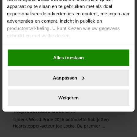
apparaat op te slaan en te gebruiken met als doel
gepersonaliseerde advertenties en content, metingen aan
advertenties en content, inzicht in publiek en
productontwikkeling. U kunt kiezen wie uw gegevens
gebruikt en met welke doelen.
Als u het toestaat, willen we ook graag:
Alles toestaan
Informatie verzamelen over uw geografische
locatie, die tot een paar meter nauwkeurig kan zijn
Uw apparaat identificeren door het actief te
Aanpassen
scannen op specifieke eigenschappen (fingerprinting)
Lees meer over hoe uw persoonlijke gegevens worden
verwerkt en stel uw voorkeuren in het
detailgedeelte
in.
Weigeren
U kunt uw toestemming op elk moment wijzigen of
intrekken in de Cookieverklaring.
We gebruiken cookies om content en advertenties te
personaliseren, om functies voor social media te bieden