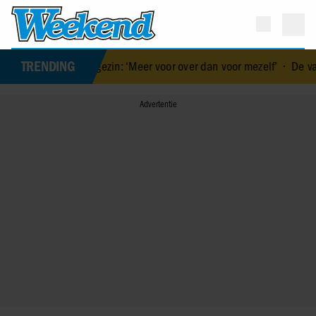
TRENDING
 voor gezin: ‘Meer voor over dan voor mezelf’
•
De vakantiebestem