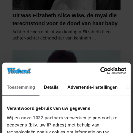
Toestemming
Details
Advertentie-instellingen
Ov
Verantwoord gebruik van uw gegevens
Wij en
onze 1022 partners
verwerken je persoonlijke
gegevens (bijv. uw IP-adres) met behulp van
technologieën zoals cookies om informatie op uw