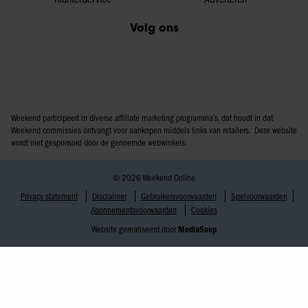
Volg ons
Weekend participeert in diverse affiliate marketing programma’s, dat houdt in dat
Weekend commissies ontvangt voor aankopen middels links van retailers. Deze website
wordt niet gesponsord door de genoemde webwinkels.
© 2026 Weekend Online
Privacy statement
Disclaimer
Gebruikersvoorwaarden
Spelvoorwaarden
Abonnementsvoorwaarden
Cookies
Website gerealiseerd door
MediaSoep