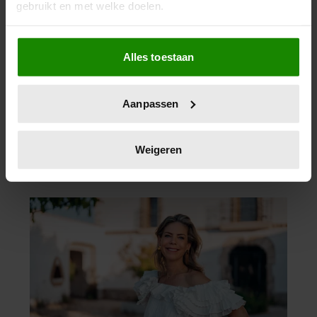
gebruikt en met welke doelen.
Als u het toestaat, willen we ook graag:
Alles toestaan
Informatie verzamelen over uw geografische
locatie, die tot een paar meter nauwkeurig kan zijn
Uw apparaat identificeren door het actief te
Aanpassen
scannen op specifieke eigenschappen (fingerprinting)
Lees meer over hoe uw persoonlijke gegevens worden
verwerkt en stel uw voorkeuren in het
detailgedeelte
in.
Weigeren
U kunt uw toestemming op elk moment wijzigen of
intrekken in de Cookieverklaring.
We gebruiken cookies om content en advertenties te
personaliseren, om functies voor social media te bieden
en om ons websiteverkeer te analyseren. Ook delen we
informatie over uw gebruik van onze site met onze
partners voor social media, adverteren en analyse. Deze
partners kunnen deze gegevens combineren met andere
informatie die u aan ze heeft verstrekt of die ze hebben