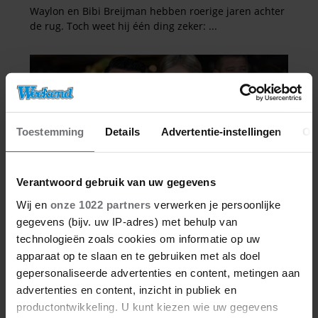
Toestemming
Details
Advertentie-instellingen
Ov
Verantwoord gebruik van uw gegevens
Wij en
onze 1022 partners
verwerken je persoonlijke
gegevens (bijv. uw IP-adres) met behulp van
technologieën zoals cookies om informatie op uw
apparaat op te slaan en te gebruiken met als doel
gepersonaliseerde advertenties en content, metingen aan
advertenties en content, inzicht in publiek en
productontwikkeling. U kunt kiezen wie uw gegevens