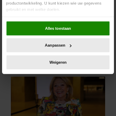
productontwikkeling. U kunt kiezen wie uw gegevens
gebruikt en met welke doelen.
Als u het toestaat, willen we ook graag:
Alles toestaan
Informatie verzamelen over uw geografische
locatie, die tot een paar meter nauwkeurig kan zijn
Uw apparaat identificeren door het actief te
Aanpassen
scannen op specifieke eigenschappen (fingerprinting)
Lees meer over hoe uw persoonlijke gegevens worden
verwerkt en stel uw voorkeuren in het
detailgedeelte
in.
Weigeren
U kunt uw toestemming op elk moment wijzigen of
intrekken in de Cookieverklaring.
We gebruiken cookies om content en advertenties te
personaliseren, om functies voor social media te bieden
en om ons websiteverkeer te analyseren. Ook delen we
informatie over uw gebruik van onze site met onze
partners voor social media, adverteren en analyse. Deze