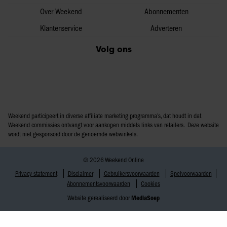
Over Weekend
Abonnementen
Klantenservice
Adverteren
Volg ons
Weekend participeert in diverse affiliate marketing programma’s, dat houdt in dat
Weekend commissies ontvangt voor aankopen middels links van retailers. Deze website
wordt niet gesponsord door de genoemde webwinkels.
© 2026 Weekend Online
Privacy statement
Disclaimer
Gebruikersvoorwaarden
Spelvoorwaarden
Abonnementsvoorwaarden
Cookies
Website gerealiseerd door
MediaSoep