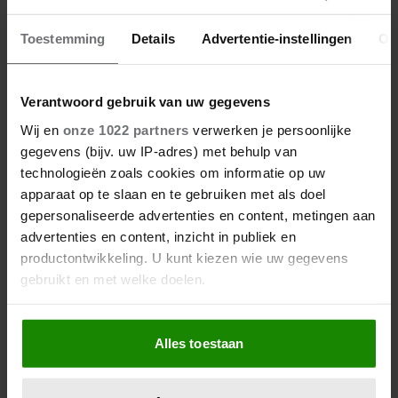
Toestemming
Details
Advertentie-instellingen
Ov
Verantwoord gebruik van uw gegevens
Wij en
onze 1022 partners
verwerken je persoonlijke
gegevens (bijv. uw IP-adres) met behulp van
technologieën zoals cookies om informatie op uw
apparaat op te slaan en te gebruiken met als doel
gepersonaliseerde advertenties en content, metingen aan
advertenties en content, inzicht in publiek en
productontwikkeling. U kunt kiezen wie uw gegevens
gebruikt en met welke doelen.
Als u het toestaat, willen we ook graag:
Alles toestaan
Informatie verzamelen over uw geografische
locatie, die tot een paar meter nauwkeurig kan zijn
Uw apparaat identificeren door het actief te