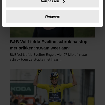
Aanpassen
scannen op specifieke eigenschappen (fingerprinting)
Lees meer over hoe uw persoonlijke gegevens worden
verwerkt en stel uw voorkeuren in het
detailgedeelte
in.
Weigeren
U kunt uw toestemming op elk moment wijzigen of
intrekken in de Cookieverklaring.
We gebruiken cookies om content en advertenties te
personaliseren, om functies voor social media te bieden
en om ons websiteverkeer te analyseren. Ook delen we
informatie over uw gebruik van onze site met onze
partners voor social media, adverteren en analyse. Deze
partners kunnen deze gegevens combineren met andere
informatie die u aan ze heeft verstrekt of die ze hebben
verzameld op basis van uw gebruik van hun services. U
gaat akkoord met onze cookies als u onze website blijft
gebruiken.