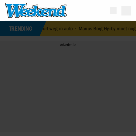
TRENDING
en scheurt weg in auto
•
Marius Borg Høiby moet nog vier weken th