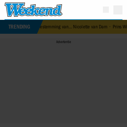
TRENDING
kantiebestemming van… Nicolette van Dam
•
Prins William en prin