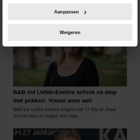
Uw apparaat identificeren door het actief te
Aanpassen
scannen op specifieke eigenschappen (fingerprinting)
Lees meer over hoe uw persoonlijke gegevens worden
verwerkt en stel uw voorkeuren in het
detailgedeelte
in.
Weigeren
U kunt uw toestemming op elk moment wijzigen of
intrekken in de Cookieverklaring.
We gebruiken cookies om content en advertenties te
personaliseren, om functies voor social media te bieden
en om ons websiteverkeer te analyseren. Ook delen we
informatie over uw gebruik van onze site met onze
partners voor social media, adverteren en analyse. Deze
partners kunnen deze gegevens combineren met andere
informatie die u aan ze heeft verstrekt of die ze hebben
verzameld op basis van uw gebruik van hun services. U
gaat akkoord met onze cookies als u onze website blijft
gebruiken.