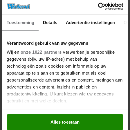
Toestemming
Details
Advertentie-instellingen
Ov
Verantwoord gebruik van uw gegevens
Wij en
onze 1022 partners
verwerken je persoonlijke
gegevens (bijv. uw IP-adres) met behulp van
technologieën zoals cookies om informatie op uw
apparaat op te slaan en te gebruiken met als doel
gepersonaliseerde advertenties en content, metingen aan
advertenties en content, inzicht in publiek en
productontwikkeling. U kunt kiezen wie uw gegevens
gebruikt en met welke doelen.
Als u het toestaat, willen we ook graag:
Alles toestaan
Informatie verzamelen over uw geografische
locatie, die tot een paar meter nauwkeurig kan zijn