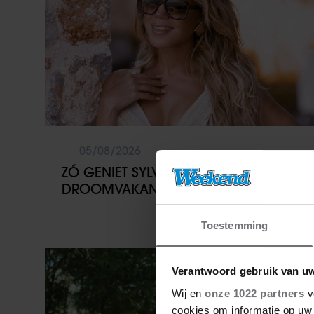
05/08/2026
ZÓ GENIET SYLVIE MEIS NA VAN
DROOMVAKANTIE OP MYKONOS
Toestemming
Sante
Verantwoord gebruik van u
Wij en
onze 1022 partners
v
cookies om informatie op uw 