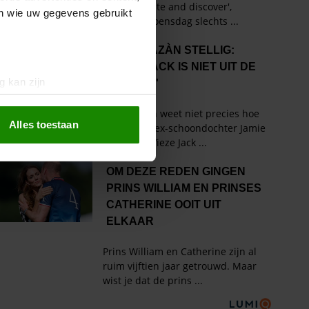
en wie uw gegevens gebruikt
g kan zijn
erprinting)
t
detailgedeelte
in. U kunt uw
Alles toestaan
 media te bieden en om ons
ze partners voor social
nformatie die u aan ze heeft
oord met onze cookies als u