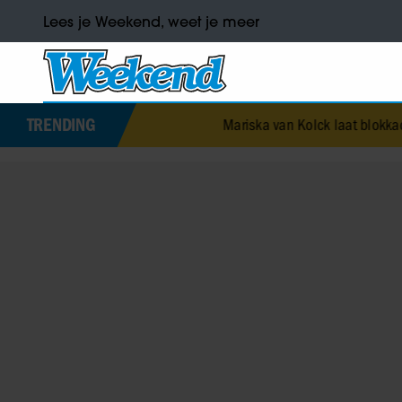
Lees je Weekend, weet je meer
TRENDING
Mariska van Kolck laat blokkade los: ‘Ik sta w