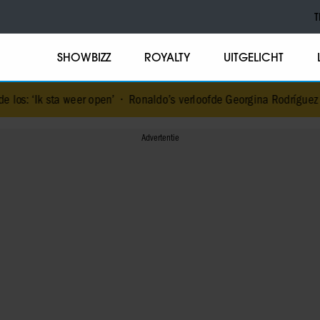
T
SHOWBIZZ
ROYALTY
UITGELICHT
eer open’
•
Ronaldo’s verloofde Georgina Rodríguez is klaar met c