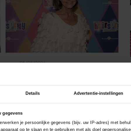
05/08/2026
MARISKA VAN KOLCK LAAT
BLOKKADE LOS: ‘IK STA WEER OPEN’
Details
Advertentie-instellingen
Vriendin
w gegevens
erwerken je persoonlijke gegevens (bijv. uw IP-adres) met behul
apparaat op te slaan en te gebruiken met als doel gepersonalise