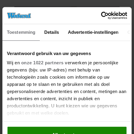
DRIESSEN IN HET VLIEGTUIG
Toestemming
Details
Advertentie-instellingen
Ov
Verantwoord gebruik van uw gegevens
Wij en
onze 1022 partners
verwerken je persoonlijke
gegevens (bijv. uw IP-adres) met behulp van
06/08/2026
technologieën zoals cookies om informatie op uw
NUMIDIA DROOMT GROOTS:
apparaat op te slaan en te gebruiken met als doel
‘LIEFST EEN LEGER AAN
gepersonaliseerde advertenties en content, metingen aan
KINDEREN’
advertenties en content, inzicht in publiek en
productontwikkeling. U kunt kiezen wie uw gegevens
gebruikt en met welke doelen.
Als u het toestaat, willen we ook graag: