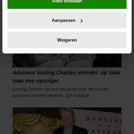
Alles toestaan
Informatie verzamelen over uw geografische
locatie, die tot een paar meter nauwkeurig kan zijn
Uw apparaat identificeren door het actief te
Aanpassen
scannen op specifieke eigenschappen (fingerprinting)
Lees meer over hoe uw persoonlijke gegevens worden
verwerkt en stel uw voorkeuren in het
detailgedeelte
in.
Weigeren
U kunt uw toestemming op elk moment wijzigen of
intrekken in de Cookieverklaring.
We gebruiken cookies om content en advertenties te
personaliseren, om functies voor social media te bieden
en om ons websiteverkeer te analyseren. Ook delen we
informatie over uw gebruik van onze site met onze
partners voor social media, adverteren en analyse. Deze
partners kunnen deze gegevens combineren met andere
informatie die u aan ze heeft verstrekt of die ze hebben
verzameld op basis van uw gebruik van hun services. U
gaat akkoord met onze cookies als u onze website blijft
gebruiken.