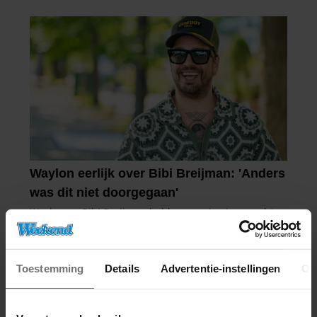
Toestemming
Details
Advertentie-instellingen
Ov