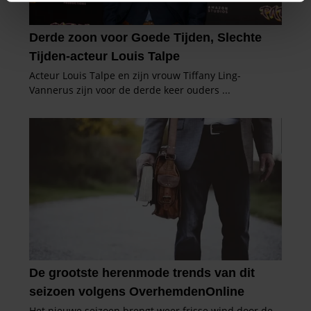
intrekken in de Cookieverklaring.
We gebruiken cookies om content en advertenties te
personaliseren, om functies voor social media te bieden
en om ons websiteverkeer te analyseren. Ook delen we
informatie over uw gebruik van onze site met onze
partners voor social media, adverteren en analyse. Deze
partners kunnen deze gegevens combineren met andere
informatie die u aan ze heeft verstrekt of die ze hebben
verzameld op basis van uw gebruik van hun services. U
gaat akkoord met onze cookies als u onze website blijft
gebruiken.