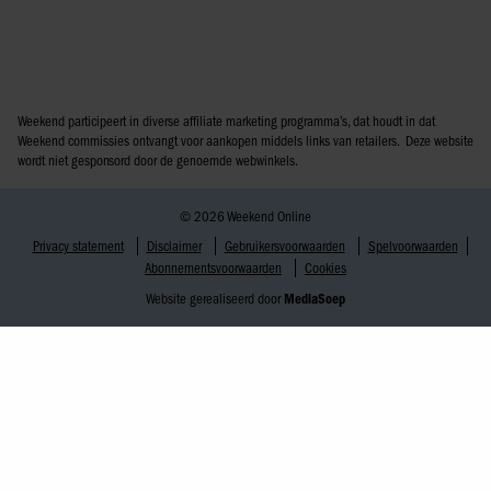
Weekend participeert in diverse affiliate marketing programma’s, dat houdt in dat
Weekend commissies ontvangt voor aankopen middels links van retailers. Deze website
wordt niet gesponsord door de genoemde webwinkels.
© 2026 Weekend Online
Privacy statement
Disclaimer
Gebruikersvoorwaarden
Spelvoorwaarden
Abonnementsvoorwaarden
Cookies
Website gerealiseerd door
MediaSoep