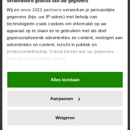
Verantwoord gebruik van uw gegevens
Wij en
onze 1022 partners
verwerken je persoonlijke
gegevens (bijv. uw IP-adres) met behulp van
technologieën zoals cookies om informatie op uw
apparaat op te slaan en te gebruiken met als doel
gepersonaliseerde advertenties en content, metingen aan
advertenties en content, inzicht in publiek en
productontwikkeling. U kunt kiezen wie uw gegevens
gebruikt en met welke doelen.
Als u het toestaat, willen we ook graag:
Alles toestaan
Informatie verzamelen over uw geografische
locatie, die tot een paar meter nauwkeurig kan zijn
Uw apparaat identificeren door het actief te
Aanpassen
scannen op specifieke eigenschappen (fingerprinting)
Lees meer over hoe uw persoonlijke gegevens worden
verwerkt en stel uw voorkeuren in het
detailgedeelte
in.
Weigeren
U kunt uw toestemming op elk moment wijzigen of