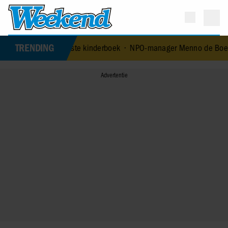
TRENDING
d met eerste kinderboek
•
NPO-manager Menno de Boer geschorst na v