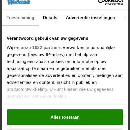
Toestemming
Details
Advertentie-instellingen
Ov
Verantwoord gebruik van uw gegevens
Wij en
onze 1022 partners
verwerken je persoonlijke
gegevens (bijv. uw IP-adres) met behulp van
technologieën zoals cookies om informatie op uw
apparaat op te slaan en te gebruiken met als doel
gepersonaliseerde advertenties en content, metingen aan
advertenties en content, inzicht in publiek en
productontwikkeling. U kunt kiezen wie uw gegevens
gebruikt en met welke doelen.
Als u het toestaat, willen we ook graag:
Alles toestaan
Informatie verzamelen over uw geografische
locatie, die tot een paar meter nauwkeurig kan zijn