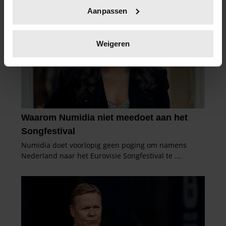
Uw apparaat identificeren door het actief te
Aanpassen
scannen op specifieke eigenschappen (fingerprinting)
Lees meer over hoe uw persoonlijke gegevens worden
verwerkt en stel uw voorkeuren in het
detailgedeelte
in.
Weigeren
U kunt uw toestemming op elk moment wijzigen of
intrekken in de Cookieverklaring.
We gebruiken cookies om content en advertenties te
personaliseren, om functies voor social media te bieden
en om ons websiteverkeer te analyseren. Ook delen we
informatie over uw gebruik van onze site met onze
partners voor social media, adverteren en analyse. Deze
partners kunnen deze gegevens combineren met andere
informatie die u aan ze heeft verstrekt of die ze hebben
verzameld op basis van uw gebruik van hun services. U
gaat akkoord met onze cookies als u onze website blijft
gebruiken.