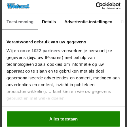
Toestemming
Details
Advertentie-instellingen
Ov
Verantwoord gebruik van uw gegevens
Wij en
onze 1022 partners
verwerken je persoonlijke
gegevens (bijv. uw IP-adres) met behulp van
technologieën zoals cookies om informatie op uw
apparaat op te slaan en te gebruiken met als doel
gepersonaliseerde advertenties en content, metingen aan
advertenties en content, inzicht in publiek en
productontwikkeling. U kunt kiezen wie uw gegevens
gebruikt en met welke doelen.
Als u het toestaat, willen we ook graag:
Alles toestaan
Informatie verzamelen over uw geografische
locatie, die tot een paar meter nauwkeurig kan zijn