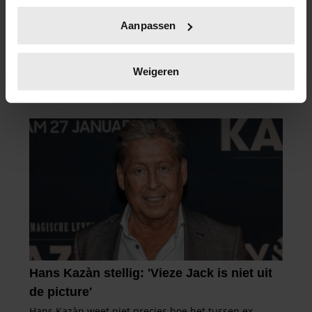
Uw apparaat identificeren door het actief te
Aanpassen
scannen op specifieke eigenschappen (fingerprinting)
Lees meer over hoe uw persoonlijke gegevens worden
verwerkt en stel uw voorkeuren in het
detailgedeelte
in.
Weigeren
U kunt uw toestemming op elk moment wijzigen of
intrekken in de Cookieverklaring.
We gebruiken cookies om content en advertenties te
personaliseren, om functies voor social media te bieden
en om ons websiteverkeer te analyseren. Ook delen we
informatie over uw gebruik van onze site met onze
partners voor social media, adverteren en analyse. Deze
partners kunnen deze gegevens combineren met andere
informatie die u aan ze heeft verstrekt of die ze hebben
verzameld op basis van uw gebruik van hun services. U
gaat akkoord met onze cookies als u onze website blijft
gebruiken.