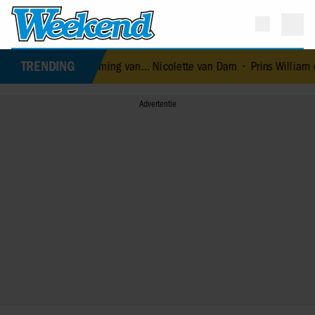
TRENDING
bestemming van… Nicolette van Dam
•
Prins William en prinses Cat