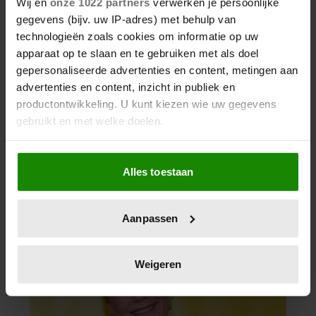
Wij en
onze 1022 partners
verwerken je persoonlijke
gegevens (bijv. uw IP-adres) met behulp van
technologieën zoals cookies om informatie op uw
apparaat op te slaan en te gebruiken met als doel
gepersonaliseerde advertenties en content, metingen aan
advertenties en content, inzicht in publiek en
productontwikkeling. U kunt kiezen wie uw gegevens
gebruikt en met welke doelen.
Als u het toestaat, willen we ook graag:
Alles toestaan
Informatie verzamelen over uw geografische
locatie, die tot een paar meter nauwkeurig kan zijn
Uw apparaat identificeren door het actief te
Aanpassen
scannen op specifieke eigenschappen (fingerprinting)
Lees meer over hoe uw persoonlijke gegevens worden
verwerkt en stel uw voorkeuren in het
detailgedeelte
in.
Weigeren
U kunt uw toestemming op elk moment wijzigen of
intrekken in de Cookieverklaring.