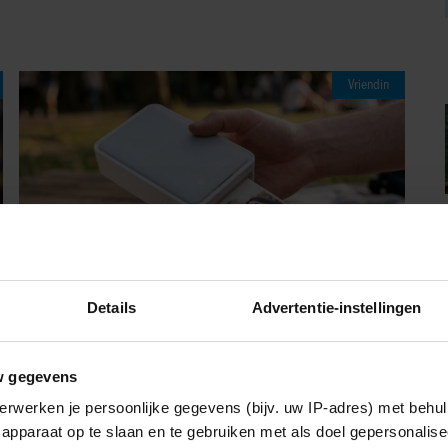
Vriendin
Details
Advertentie-instellingen
07/08/2026
w gegevens
MET DEZE MINI FOTOPRINTER VAN
erwerken je persoonlijke gegevens (bijv. uw IP-adres) met behul
ACTION HEB JE JE FAVORIETE FOTO’S
apparaat op te slaan en te gebruiken met als doel gepersonalise
BINNEN ÉÉN MINUUT IN HANDEN