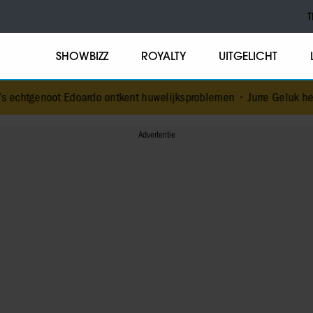
T
SHOWBIZZ
ROYALTY
UITGELICHT
oardo ontkent huwelijksproblemen
•
Jurre Geluk heeft nieuwe liefde