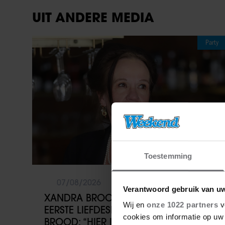
UIT ANDERE MEDIA
Party
Toestemming
07/08/2026
Verantwoord gebruik van u
XANDRA BROOD BLIKT TERUG OP
Wij en
onze 1022 partners
v
EERSTE LIEFDESNEST MET HERMAN
cookies om informatie op uw 
BROOD: “HIER IS LOLA GEBOREN”