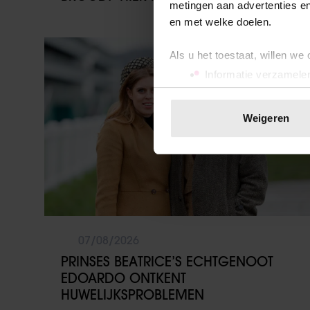
metingen aan advertenties en
en met welke doelen.
Weekend
Als u het toestaat, willen we
Informatie verzamelen
Uw apparaat identific
Lees meer over hoe uw perso
Weigeren
toestemming op elk moment wi
We gebruiken cookies om cont
websiteverkeer te analyseren
media, adverteren en analys
verstrekt of die ze hebben v
onze website blijft gebruiken.
07/08/2026
PRINSES BEATRICE’S ECHTGENOOT
EDOARDO ONTKENT
HUWELIJKSPROBLEMEN