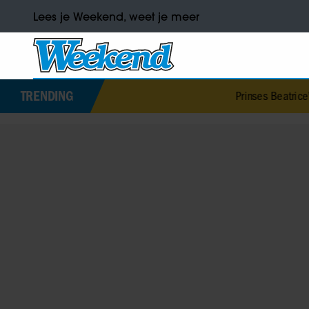
Lees je Weekend, weet je meer
TRENDING
Prinses Beatrice’s echtgenoot Ed