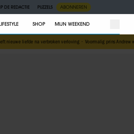
IP DE REDACTIE
PUZZELS
ABONNEREN
LIFESTYLE
SHOP
MIJN WEEKEND
 na verbroken verloving
•
Voormalig prins Andrew werd achtervolgd