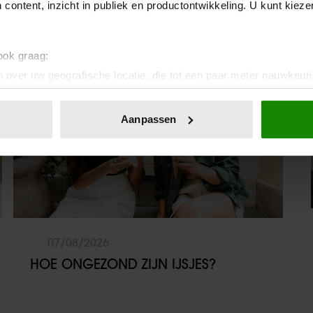
 content, inzicht in publiek en productontwikkeling. U kunt kiez
Sante
 ook graag:
 over uw geografische locatie, die tot een paar meter nauwkeuri
eren door het actief te scannen op specifieke eigenschappen (fing
onlijke gegevens worden verwerkt en stel uw voorkeuren in he
Aanpassen
jzigen of intrekken in de Cookieverklaring.
ent en advertenties te personaliseren, om functies voor social
. Ook delen we informatie over uw gebruik van onze site met on
e. Deze partners kunnen deze gegevens combineren met andere i
erzameld op basis van uw gebruik van hun services. U gaat akk
07/08/2026
HOE ONGEZOND ZIJN IJSJES?