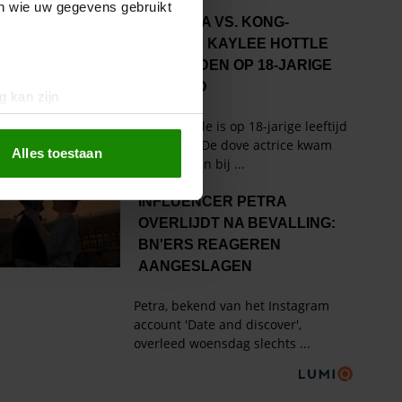
en wie uw gegevens gebruikt
g kan zijn
erprinting)
t
detailgedeelte
in. U kunt uw
Alles toestaan
 media te bieden en om ons
ze partners voor social
nformatie die u aan ze heeft
oord met onze cookies als u